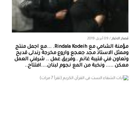
قصار الاخبار
/
09 أبريل 2019
مؤمنة الشامي‏ مع ‏‎Rindala Kodeih‎‏. ...مع اجمل منتج
وممثل الاستاذ مجد جعجع واروع مخرجة رندلى قديح
وتعاون فني قتيبة غانم ..وفريق عمل .. شرفني العمل
معكن ..... ونخبة من المع نجوم لبنان....افتتاح..