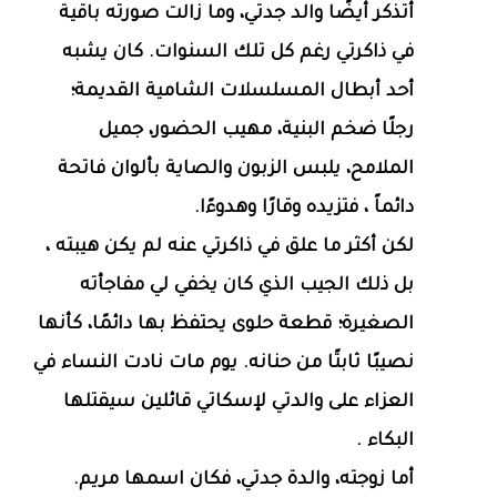
أتذكر أيضًا والد جدتي، وما زالت صورته باقية
في ذاكرتي رغم كل تلك السنوات. كان يشبه
أحد أبطال المسلسلات الشامية القديمة؛
رجلًا ضخم البنية، مهيب الحضور، جميل
الملامح، يلبس الزبون والصاية بألوان فاتحة
دائماً ، فتزيده وقارًا وهدوءًا.
لكن أكثر ما علق في ذاكرتي عنه لم يكن هيبته ،
بل ذلك الجيب الذي كان يخفي لي مفاجأته
الصغيرة؛ قطعة حلوى يحتفظ بها دائمًا، كأنها
نصيبًا ثابتًا من حنانه. يوم مات نادت النساء في
العزاء على والدتي لإسكاتي قائلين سيقتلها
البكاء .
أما زوجته، والدة جدتي، فكان اسمها مريم.