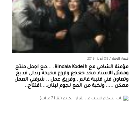
قصار الاخبار
/
09 أبريل 2019
مؤمنة الشامي‏ مع ‏‎Rindala Kodeih‎‏. ...مع اجمل منتج
وممثل الاستاذ مجد جعجع واروع مخرجة رندلى قديح
وتعاون فني قتيبة غانم ..وفريق عمل .. شرفني العمل
معكن ..... ونخبة من المع نجوم لبنان....افتتاح..