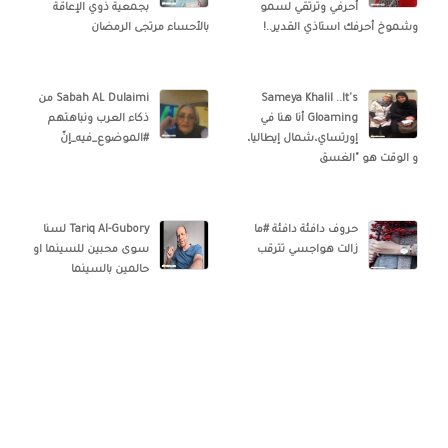
أحرفي وترتقي لسمو
بجمعية ذوي الإعاقة
وشموخ أحرفك استاذي القدير..!
بالأحساء مرتجى الرمضان
Sameya Khalil ..It's
Sabah AL Dulaimi من
Gloaming أنا هنا في
ذكاء العرب ونباهتهم
إورتساي،شمال إيطاليا،
#الموضوع_فيه_إنّ
و الوقت هو "الغسق
حروف دافئة دافئة #ما
Tariq Al-Gubory‎‏ لسنا
زالت هواجسي تترقب
سوى محبين للسينما او
حالمين بالسينما