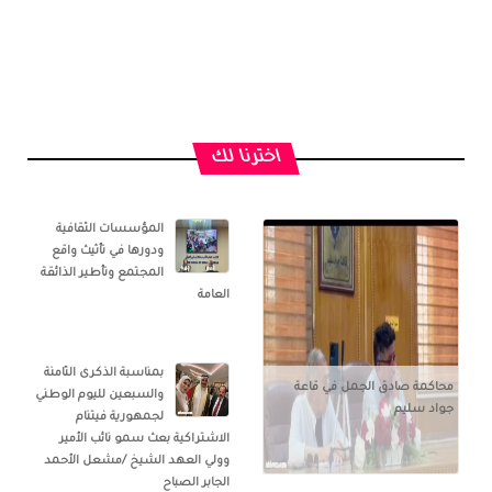
اخترنا لك
المؤسسات الثقافية
ودورها في تأثيث واقع
المجتمع وتأطير الذائقة
العامة
بمناسبة الذكرى الثامنة
محاكمة صادق الجمل في قاعة
والسبعين لليوم الوطني
جواد سليم
لجمهورية فيتنام
الاشتراكية بعث سمو نائب الأمير
وولي العهد الشيخ /مشعل الأحمد
الجابر الصباح