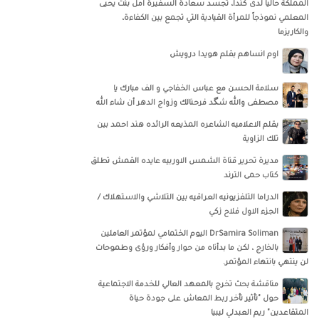
المملكة حاليا لدى كندا، تجسد سعادة السفيرة امل بنت يحيى
المعلمي نموذجاً للمرأة القيادية التي تجمع بين الكفاءة،
والكاريزما
اوم انساهم بقلم هويدا درويش
سلامة الحسن‏ مع ‏عباس الخفاجي‏ و‏ الف مبارك يا
مصطفى والله شگد فرحنالك وزواج الدهر أن شاء الله
بقلم الاعلاميه الشاعره المذيعه الرائده هند احمد بين
تلك الزاوية
مديرة تحرير قناة الشمس الاوربيه عايده القمش تطلق
كتاب حمى الترند
الدراما التلفزيونيه العراقيه بين التلاشي والاستهلاك /
الجزء الاول فلاح زكي
DrSamira Soliman اليوم الختمامي لمؤتمر العاملين
بالخارج ، لكن ما بدأناه من حوار وأفكار ورؤى وطموحات
لن ينتهي بانتهاء المؤتمر.
مناقشة بحث تخرج بالمعهد العالي للخدمة الاجتماعية
حول "تأثير تأخر ربط المعاش على جودة حياة
المتقاعدين" ريم العبدلي ليبيا