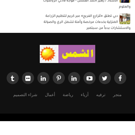
الأستاذ / زهير أحمد القمش - موجه مادتي الرياضيات
والعلوم
دبي تطلق «مُزارع الفريج» عبر كريم لتنظيم الزراعة
المنزلية بخدمات مرخصة وآمنة تشمل الري والصيانة
والاستشارات بدءاً من سبتمبر
متجر
ترفيه
أزياء
رياضة
أعمال
شراء التصميم
Powered by
Dimofinf CMS
v5.0.0
©
Copyright
Dimensions Of Information.