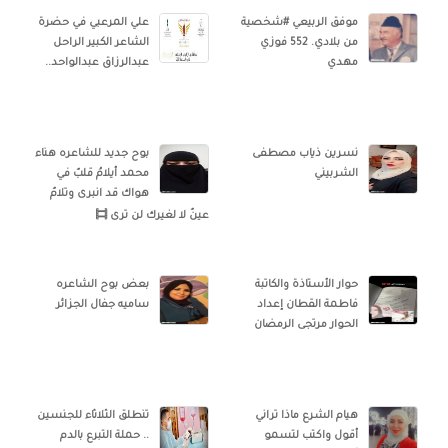
موفق الربيعي #شخصية
علي المرعبي في حضرة
من بلادي. 552 فوزي
الشاعر الكبير الراحل
مهدي
عبدالرزاق عبدالواحد..
نسرين ذياب مصطفى
بوح جديد للشاعره هناء
الشربيني
محمد أيلامُ قلبٌ في
هواك قد انبرى وتلامٌ
عينٌ لا لغيرك لن ترى
حوار الأستاذة والكاتبة
بعض بوح الشاعره
فاطمة القطان إعداد
ساميه جفال الجزائر
الحوار مرتجى الرمضان
هيام الشرع ماذا تراني
تنطلق الثلاثاء للجنسين
أقول واكتب لتسمو
.. حملة التبرع بالدم