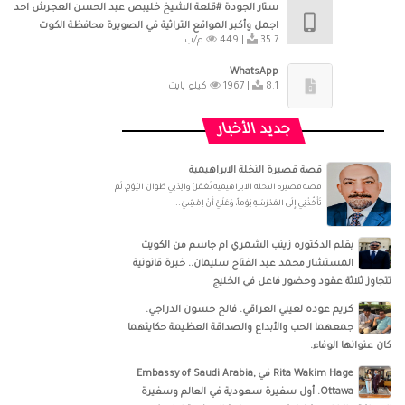
ستار الجودة #قلعة الشيخ خليبص عبد الحسن العجرش احد
اجمل وأكبر المواقع التراثية في الصويرة محافظة الكوت
35.7 م/ب
449 |
WhatsApp
8.1 كيلو بايت
1967 |
جديد الأخبار
قصة قصيرة النخلة الابراهيمية
قصة قصيرة النخلة الابراهيمية تَعْمَلُ والِدَتِي طَوالَ اليَوْمِ، لَمْ
تَأْخُذْنِي إِلَى المَدْرَسَةِ يَوْماً، وَعَلَيَّ أَنْ اِمْشِيَ..
بقلم الدكتوره زينب الشمري ام جاسم من الكويت
المستشار محمد عبد الفتاح سليمان.. خبرة قانونية
تتجاوز ثلاثة عقود وحضور فاعل في الخليج
كريم عوده لعيبي العراقي. فالح حسون الدراجي.
جمعهما الحب والأبداع والصداقة العظيمة حكايتهما
كان عنوانها الوفاء.
‏‎Rita Wakim Hage‎‏ في ‏‎Embassy of Saudi Arabia,
Ottawa‎‏. أول سفيرة سعودية في العالم وسفيرة