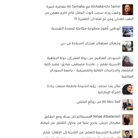
‏‎Alshakerchi Samir‎‏ مع ‏‎Ali Samaka‎‏ مغامرة كبيرة
وقفت وراء سحب تابوت البطل فالح اكرم فهمي من
الطب العدلي ومن ثم نقله الى المقبرة !!!
أبوظبي تُطور منظومة متكاملة للصحة النفسية
وجهتان مغلقتان تعززان السياحة في دبي
السودان العظيم: من دولة الفقر إلى دولة الرفاهية
الأسرية -بقلم: د. ماجدة مصطفى صادق- عميد كلية
الاقتصاد والدراسات المالية والمصرفية – جامعة السودان
العالمية
منال بنت محمد: رؤية الشيخة فاطمة صنعت ريادة
المرأة الإماراتية
Ali Abu Saif من روائع المتنبي
Nihad Albataineh #مسيناكم كل سنة، ومع انطلاق
مهرجان جرش، يخرج علينا من يحاول التقليل من قيمته،
النظرية التجريبية للتعلم: من التجربة إلى الإتقان- بقلم: