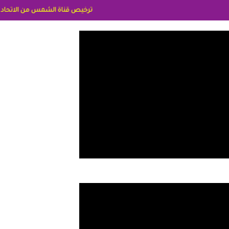
ترخيص قناة الشمس من الاتحاد الاوربي برقم 8025169734/61 IDeellLA مدراء المكاتب رنا وهبه الاعلاميه امل بكير جمهورية مصر ليبيا ريم عبدلي امريكا د سهام البياتي العراق الاعلاميه هند احمد الامارات ال