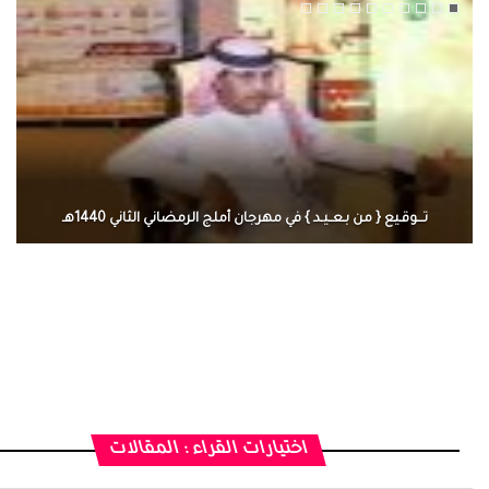
تـــوقـيع { من بـعــيـد } في مهرجان أملج الرمضاني الثاني 1440هـ
الرجل العظيم يكون مطمئناً ، يتحرر م
بينما الرجل ضيق الأفق فعادة ما يكو
التفاصيل
اختيارات القراء : المقالات