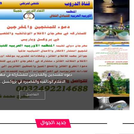
ن القلق ،
دعوه للمنتجين والمخرجين للمشاركه في مه
ن متوتراً
الافلام الوثائقيه والقصيره قي بروكسل...
التفاصيل
جديد الجوال