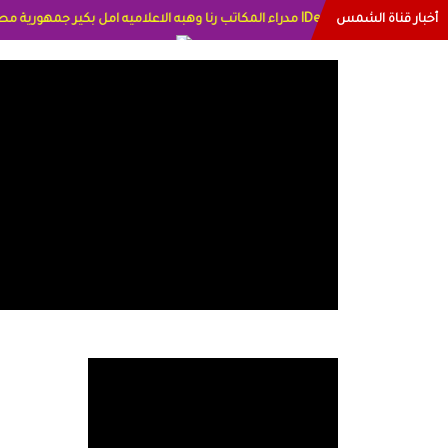
أخبار قناة الشمس
ترخيص قناة الشمس من الاتحاد الاوربي برقم 8025169734/61 IDeellLA مدراء المكاتب رنا وهبه الاعلامي
لاعلاميه عايده القمش لسعوديه وسيله الحلبي