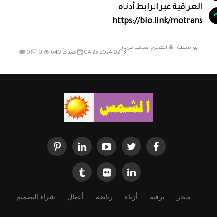
العراقية عبر الرابط أدناه
بواسطة :
المخرج محمد فرحان
04-25-2024 02:13 صباحاً
640
0
0
متجر
ترفيه
أزياء
رياضة
أعمال
شراء التصميم