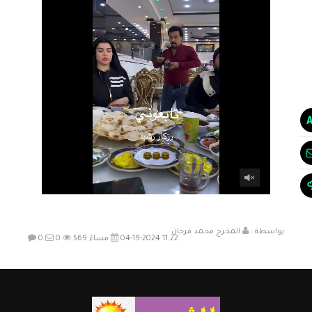
بواسطة :
المخرج محمد فرحان
04-19-2024 11:22 مساءً
569
0
0