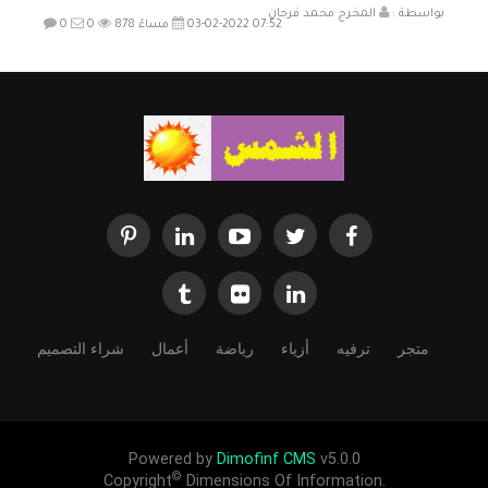
بواسطة :
المخرج محمد فرحان
03-02-2022 07:52 مساءً
878
0
0
متجر
ترفيه
أزياء
رياضة
أعمال
شراء التصميم
Powered by
Dimofinf CMS
v5.0.0
©
Copyright
Dimensions Of Information.