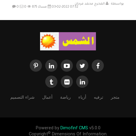
بواسطة :
المخرج محمد فرحان
03-02-2022 07:52 مساءً
875
0
0
متجر
ترفيه
أزياء
رياضة
أعمال
شراء التصميم
Powered by
Dimofinf CMS
v5.0.0
©
Copyright
Dimensions Of Information.