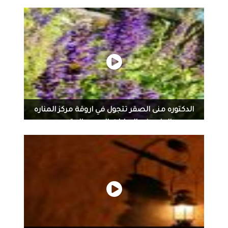
معرض كشخة العيد في دبي وتكريم سكينة العباد مرتجى
الرمضان أقيم معرض كشخة العيد في دبي واستمر المعرض
لمدة 4 أيام من يوم الثلاثاء الى يوم الجمعة في منطقة
الخوانيج ويتضمن أكثر من 60 عارض من دول مجلس التعاون
الخليجي وبتنظيم شركة sbn لتنظيم المعارض والفعاليات
لمالكها شايع بن نجران تنوعت مشاركات المعرض من
السعودية والامارات وعمان ومشاركات لاصحاب الهمم
والاسر المنتجة وفي نهاية المعرض تم تكريم الاستاذة
سكينة العباد
الدكتوره منى الصقر تتجول في اروقة مركز المناره
الطبي في الامارات العربيه المتحده