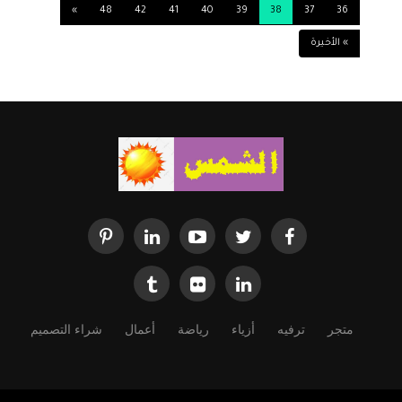
الكويت. ا. باسمه الزامل وا. هبه السالم وا. جميله كرم وماما
»
48
42
41
40
39
38
37
36
هدى ا. انوار المكيمي وسيدات المجتمع. وابدت الشيخه
» الأخيرة
باعجابها بالمعرض لما يحتويه كل ماتحتاجه المراه من اناقه
سواء الاكسسورات والعطورات والملابس وحتى صاحبات
الاكلات الكويتيه والبوفيهات وتفاجات الشيخه باحتفالية لها
من صاحبه المعرض وصاحبات المشاريع باستقبال رائع
وضيافه راقيه واستقبال بفرقه مصريه ومفاجاته الكيكه
والهديه الراقيه من صاحبه المعرض واطلقت عليها الشيخه
نجمه في سماء الاستثمار الوطني حيث تدعم المشاريع
الصغيره وتمنت للنجمه الساطعه ا منى مزيد من المعارض
وتمنت ان نواصل في دعم المشاريع ودعم الاستثمار الوطني
ودعم المراه نحو الاستثمار
متجر
ترفيه
أزياء
رياضة
أعمال
شراء التصميم