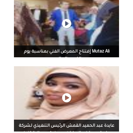
Mutaz Ali إفتتاح المعرض الفني بمناسبة يوم
اللجوء العالمي
Mutaz Ali Karoum ‏ · بفضل من الله .تم إفتتاح المعرض الفني
بمناسبة يوم اللجوء العالمي بنجاح وكان التفاعل رائعا من
الحضور وحكومة ٱبلدون الكريمة وسكان المدينة الطيبين .
تم الإفتتاح بكلمة ترحيب مني بالعمدة وضيوفه وجميع
الحاضرين وشكر خاص للفنانين المشاركين .وقام بعدها
عمدة ٱبلدورن بإلقاء كلمة شكر لنا وللأطفال والحضور .ثم
قام مشكورا بإفتتاح المعرض .بلوحة تم إهداءها مني لبلدية
ٱبلدورن .كشف عنها الستار مع نخبة من الأطفال. وكان
المستشار محمد شطارة مشكورا في هذا الوقت ببث مباشر
عايدة عبد الحميد القمش الرئيس التنفيذي لشركة
عبر برنامج سفراء المعرفة من لندن بحلقة خاصة مع الاعلامي