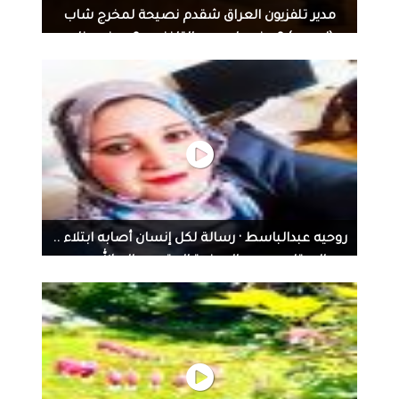
مدير تلفزيون العراق شقدم نصيحة لمخرج شاب
(لحيمي) ؟ منو چان مدير التلفزيون ؟ ومنو هذا...
مدير تلفزيون العراق شقدم نصيحة لمخرج شاب (لحيمي) ؟
منو چان مدير التلفزيون ؟ ومنو هذا المخرج الشاب ؟ وشصار
بوقتها ؟ #ذاكرة طالب السيد تروي حكاية جديدة، عن
أسطوات الفن، والشاشة العراقية انذاك. مشاهدة طيبة .
#ندوة #ثقافة_واكثر #ذاكرة
روحيه عبدالباسط · رسالة لكل إنسان أصابه ابتلاء ..
المبتلى هو من الصفوة المقربون إلى الله و...
روحيه عبدالباسط · رسالة لكل إنسان أصابه ابتلاء .. المبتلى
هو من الصفوة المقربون إلى الله و رسوله .. اصبر الجزاء كبير
و جميل