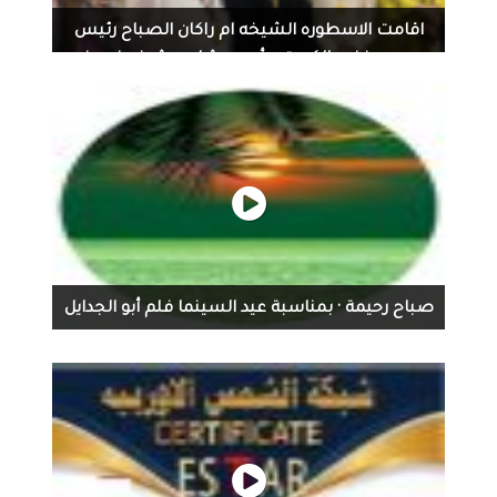
اقامت الاسطوره الشيخه ام راكان الصباح رئيس
جمعيه نخبه الكويت مأدبه عشاء ع شرف ضيوف
من البحرين
اقامت الاسطوره الشيخه ام راكان الصباح رئيس جمعيه نخبه
الكويت مأدبه عشاء ع شرف ضيوف من البحرين د خالد جاسم
وضيوف الشرف رائده الاعمال د منى قاسم ود وليد الرفاعي
والفنان د عبدالله العتيبي والعميد مصعب الهاجري والمحاميه
رشا وماما هدى بولند وا نايف العتيبي وشركاء النجاح
المهندس رائد عيس واداره واعضاء جمعيه نخبه الكويت وكان
الاجتماع مثمر في طرح الامور التي تهم المجتمع الكويتي
والخليجي والعربي وكان الحوار مبني ع مبدا المحبه والتعاون
صباح رحيمة · بمناسبة عيد السينما فلم أبو الجدايل
وتم تكريم ضيف الشرف بالوسام الذهبي للمبدعين وتم
تكريمات لبعض الشخصيات ذات. عطاء مستمر كما تم
اهداء الورد والكيك للشيخه بمناسبه يوم ميلادها صرحت
الشيخه بان سر النجاح هو المحبه والتعاون وشكرت كل من
حضر وشارك في الاجتماع جمعه خير ومحبه