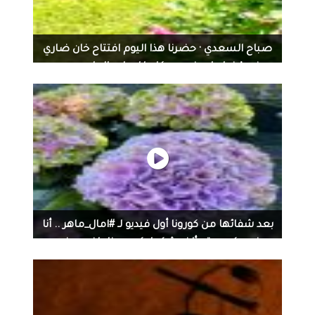
صباح السعدي‏ · حضرنا هذا اليوم افتتاح خان ضاري
في قضاء ابو غربب وكان للساده الحاج محمد
صاحب محل...
صباح السعدي‏ · حضرنا هذا اليوم افتتاح خان ضاري في قضاء
ابو غربب وكان للساده الحاج محمد صاحب محل شربت زبيب
زبالة والأستاذ سالم الخشالي نجل الحاج محمد الخشالي
صاحب مقهى الشابندر والأستاذ هادي هنداس والأستاذ ستار
الجوده والأستاذ ابو مختار الجبوري كلمات في هذه المناسبة
نتمنى أن نلتقي في خان جديد في عراقنا العزيز
بعد شفائها من كورونا أول فيديو لـ #امال_ماهر .. أنا
بخير وكويسة وألف شكر ليكم وربنا راضى عنى...