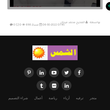
بواسطة :
المخرج محمد فرحان
06-30-2022 07:45 مساءً
698
0
0
متجر
ترفيه
أزياء
رياضة
أعمال
شراء التصميم