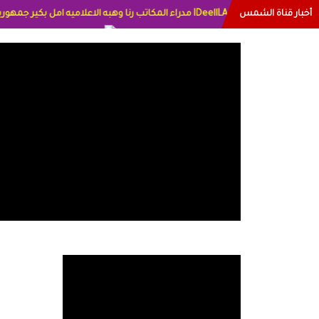
أخبار قناة الشمس
ترخيص قناة الشمس من الاتحاد الاوربي برقم 8025169734/61 IDeellLA مدراء المكاتب رنا وهبه
رات الاعلاميه عايده القمش لسعوديه وسيله الحلبي