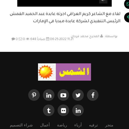
لقاء مع الشاعر كريم العراقي اجرته عايدة عبد الحميد القمش
الرئيس التنفيذي لشركة عايدة ميديا في الإمارات
بواسطة :
المخرج محمد فرحان
06-25-2022 11:21 صباحاً
648
0
0
متجر
ترفيه
أزياء
رياضة
أعمال
شراء التصميم