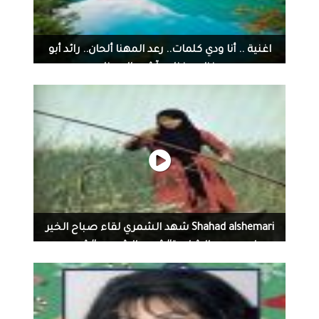
اغنية .. أنا ودي كلمات.. رعد المهنا ألحان.. رائد أبو
غزلان. غناء.. آشور المهنا
‏Shahad alshemari شهد الشمري‏ لقاء صباح الخير
يا عرب مع الشاعرة#شهد_الشمري #شعر...
‏Shahad alshemari شهد الشمري‏ لقاء صباح الخير يا عرب مع
الشاعرة#شهد_الشمري #شعر #الشاعره_شهد_الشمري
#شهد #ناي #فهد_وشهد