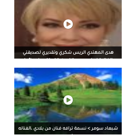
وعلى طبيعتها .. شكرا" للأمارات .. #ابو ظبي
هدى المهتدي الريس شكري وتقديري لصديقتي
الغالية ام احمد من الكويت التي تقدم لي دائما
هداياها...
هدى المهتدي الريس شكري وتقديري لصديقتي الغالية ام
احمد من الكويت التي تقدم لي دائما هداياها مقاطع من
برامجي وحواراتي لبرنامجي عالم السينما وسهراتي التليفزيونية
مع كبار الفنانات والفنانين و التي تذاع ما زالت على شاشة
تليفزيون الكويت وفضائية القرين الف شكر هدى
شبعاد سومر > ‏نسمة ترافه فنان من بلادي ،الفنانه