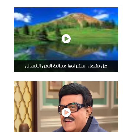
اديبه
شبعاد سومر > ‏نسمة ترافه فنان من بلادي ، تميزت بصوتها
الشجي وهي تؤدي كلمات والحان عراقية مشحونة بمشاعر
الحب والعاطفة والحزن... غنت لكبار الملحنين وبإشراف رواد
الموسيقى طالب القره غولي وقحطان العطار وجميل
جرجيس وروحي الخماش وفاروق هلال... تأثرت بأصوات مائدة
نزهت ووحيدة خليل وغيرهن، غنت كل أطوار الغناء العراقي...
منذ كان عمرها (15) عام ونالت إعجاب وثقة وتوجيه اللجنة
الفنية في الإذاعة العراقية نهاية فترة السبعينيات... واحتلت
عضويتها في فرقة الإنشاد التي ضمت اصوات مميزة صار لها
هل يشمل استيرادها ميزانية الامن الانساني
حضورها في ساحة الغناء في الإذاعة والتلفزيون والحفلات التي
قدمتها في مختلف المحافظات ونالت إعجاب ومحبة الجمهور
بصوتها الشجي... في اصبوحة قاعة التكرلي الثقافية وبحضور
حشد من عشاق الغناء والفن العراقي الأصيل... غنت الفنانة
اديبة مجموعة من اغانيها التراثية وتحدثت عن اسباب غيابها
عن الساحة الفنية وغربتها وحنينها للجمهور العراقي والذي
وصفته بالوفي لمسيرتها... في اللقاء الذي اداره الفنان الملحن
جواد محسن... عبر عن شكره وتقديره لجمعية الثقافة للجميع
والجمهور الذي جاء متلهفا لصوتها واخبار مشوارها الفني...
واضاف انها مناسبة سعيدة ان يكون حضورنا باعياد الربيع