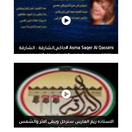
Asma Saqer Al Qassimi #حاكم_الشارقة‬⁩ : الشارقة
تتنازل عن حصتها في " زايد للإسكان" للإمارات...
Asma Saqer Al Qassimi #حاكم_الشارقة‬⁩ : الشارقة تتنازل عن
حصتها في " زايد للإسكان" للإمارات الأخرى أكد صاحب
السمو الشيخ الدكتور ⁧‫#سلطان_بن_محمد_القاسمي‬⁩ عضو
المجلس الأعلى ⁧‫#حاكم_الشارقة‬⁩، في مداخلة عبر برنامج
⁧‫#الخط_المباشر‬⁩، أن الشارقة تتنازل طوعاً عن حصتها من
مشاريع ⁧‫#برنامج_الشيخ_زايد_للإسكان‬⁩، للإمارات الأخرى،
لوجود برنامج كبير وخاص بها، وهو برنامج إسكان الشارقة.
وأكد صاحب السمو حاكم الشارقة، أن لبرنامج إسكان
الشارقة، 5 بنود أساسية من أهمها تأمين المسكن
الاستاذه ريم الفارس سنرحل ويبقى الاثر والشمس
والوظيفة، وأن عدد المستفيدين من البرنامج منذ انطلاقه
تجيبها انت والاثر باقون
2012، بلغ 9608، بمبلغ 4 مليارات درهم، على أن يبلغ عددهم