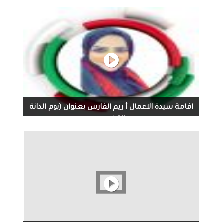
بنهاية العام الجاري، عشرة آلاف مستفيد، بمبلغ إجمالي يصل
إلى 8 مليارات درهم #حاكم_الشارقة‬⁩ : كبار السن لهم الأولوية
في الإمارة. أكد صاحب السمو الشيخ الدكتور
⁧‫#سلطان_بن_محمد_القاسمي‬⁩ عضو المجلس الأعلى
⁧‫#حاكم_الشارقة‬⁩، في مداخلة عبر برنامج ⁧‫#الخط_المباشر‬⁩، أن
⁧‫#الشارقة‬⁩ إمارة صديقة لكبار السن، وأن الأولوية لهم بتوفير
كافة مستلزماتهم الطبية والعلاجية مجاناً من أدوية وطبابة
وتنقل. ‏⁧‫#الشارقة_للأخبار‬⁩ ⁧‫#الإمارات‬⁩ ⁧‫#الشارقة‬⁩
اقامة سيدة الاعمال أ ريم الفارس بعنوان (يوم الدانة
الترفيهي
اقامة سيدة الاعمال أ ريم الفارس بعنوان (يوم الدانة الترفيهي)
للاسر المنتجه ودعم للمشاريع ورسم الابتسامه لكبار السن
وذوي الاحتياجات الخاصه والايتام برعاية عميد المخرجين أ حالد
العويس وسد الاعمال أ انور الروضان تقديم ومونتاج المذيع
عبدالكريم الشمري