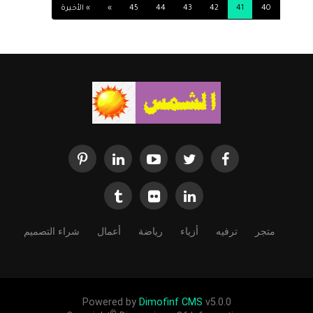
40
41
42
43
44
45
»
» الأخيرة
علي العام : ومــــا خـفـي كــان أعـظـم واخر الصبر جهر أن شاء
الله ربي يصلح حال الجميع
متجر
ترفيه
أزياء
رياضة
أعمال
شراء التصميم
Powered by
Dimofinf CMS
v5.0.0