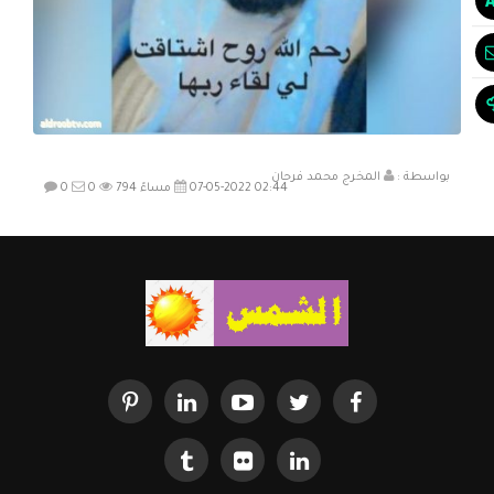
بواسطة :
المخرج محمد فرحان
07-05-2022 02:44 مساءً
794
0
0