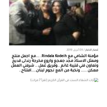
قصار الاخبار
/
09 أبريل 2019
مؤمنة الشامي‏ مع ‏‎Rindala Kodeih‎‏. ...مع اجمل منتج
وممثل الاستاذ مجد جعجع واروع مخرجة رندلى قديح
وتعاون فني قتيبة غانم ..وفريق عمل .. شرفني العمل
معكن ..... ونخبة من المع نجوم لبنان....افتتاح..