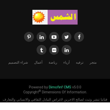
متجر
ترفيه
أزياء
رياضة
أعمال
شراء التصميم
Powered by
Dimofinf CMS
v5.0.0
©
Copyright
Dimensions Of Information.
قناتنا تنشر وتبث لصالح الاخرين لاغراض التبادل الثقافي والانساني والتعارف
بين الشعوب ادعمنا لندعمك