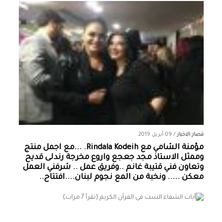
قصار الاخبار
/
09 أبريل 2019
مؤمنة الشامي‏ مع ‏‎Rindala Kodeih‎‏. ...مع اجمل منتج
وممثل الاستاذ مجد جعجع واروع مخرجة رندلى قديح
وتعاون فني قتيبة غانم ..وفريق عمل .. شرفني العمل
معكن ..... ونخبة من المع نجوم لبنان....افتتاح..