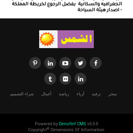
الجغرافيه والسكانية ‏ يفضل الرجوع لخريطة المملكة
- اصدار هيئة السياحة
متجر
ترفيه
أزياء
رياضة
أعمال
شراء التصميم
Powered by
Dimofinf CMS
v5.0.0
©
Copyright
Dimensions Of Information.