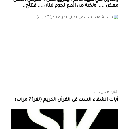
وتعاون فني قتيبة غانم ..وفريق عمل .. شرفني العمل
معكن ..... ونخبة من المع نجوم لبنان....افتتاح..
اخبار
/
15 يناير 2017
آيات الشفاء الست فى القرآن الكريم (تقرأ 7 مرات)