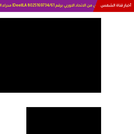
أخبار قناة الشمس
ترخيص قناة الشمس من الاتح
اتي العراق الاعلاميه هند احمد الامارات الاعلاميه عايده القمش لسعوديه وسيله الحل