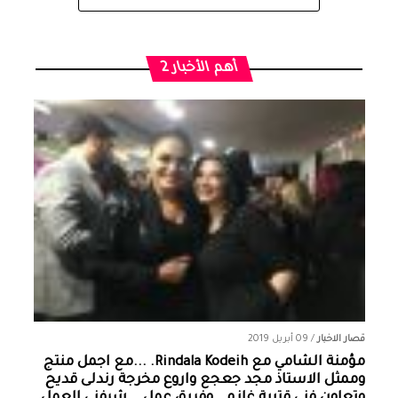
أهم الأخبار 2
قصار الاخبار
/
09 أبريل 2019
مؤمنة الشامي‏ مع ‏‎Rindala Kodeih‎‏. ...مع اجمل منتج
وممثل الاستاذ مجد جعجع واروع مخرجة رندلى قديح