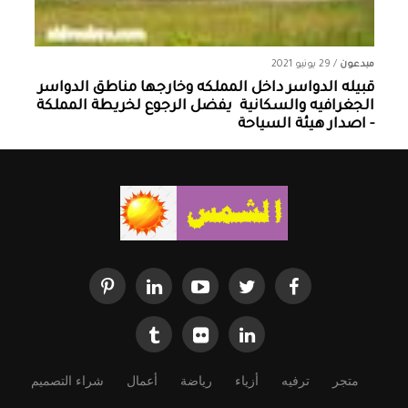
مبدعون
/
29 يونيو 2021
قبيله الدواسر داخل المملكه وخارجها ‏مناطق الدواسر
الجغرافيه والسكانية ‏ يفضل الرجوع لخريطة المملكة
- اصدار هيئة السياحة
متجر
ترفيه
أزياء
رياضة
أعمال
شراء التصميم