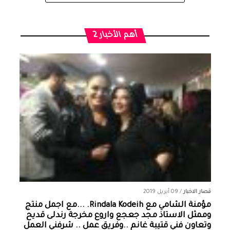
أهم الأخبار 2
قصار الاخبار
/
09 أبريل 2019
مؤمنة الشامي‏ مع ‏‎Rindala Kodeih‎‏. ...مع اجمل منتج
وممثل الاستاذ مجد جعجع واروع مخرجة رندلى قديح
وتعاون فني قتيبة غانم ..وفريق عمل .. شرفني العمل