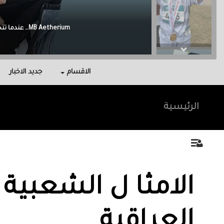
Malak Berri وراء كل نجاح عائلة آمنت بي، واحتوتني، وكانت سندي في أصعب اللحظات.
الاقسام
جديد الاخبار
الرئيسية
الامثا ل الشعبية
العراقية