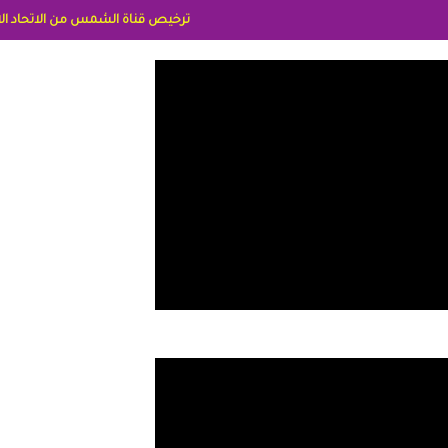
ترخيص قناة الشمس من الاتحاد الاوربي برقم 8025169734/61 IDeellLA مدراء المكاتب رنا وهبه الاعلاميه امل بكير جمهورية مصر ليبيا ريم عبدلي امريكا د سهام البياتي العراق الاعلاميه هند احمد الامارات الاعلاميه عايده القمش ل