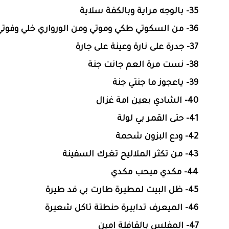
35- بالوجه مراية وبالكفة سلاية
36- من السكوتي طكي وموتي ومن الورواري خلي وفوتي
37- جدرة على نارة وعينة على جارة
38- نست مرة العم جانت جنة
39- ياعجوز ما جنتي جنة
40- الشادي بعين امة غزال
41- حتى القمر بي لولة
42- ودع البزون شحمة
43- من تكثر الملاليح تغرك السفينة
44- مكدي ميحب مكدي
45- ظل البيت لمطيرة طارت بي فد طيرة
46- الميعرف تدابيرة حنطتة تاكل شعيرة
47- المفلس بالقافلة امين