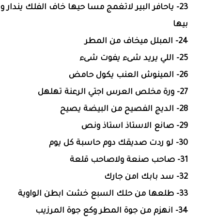
23- ياحافر البير لاتغمج مسا حيها خاف الفلك يندار و
بيها
24- المبلل ميخاف من المطر
25- اللي يريد شىء يفوت شىء
26- المينوش العنب يكول حامض
27- ورة مخلص العرس اجتي الرعنة تهلهل
28- الديج الفصيح من البيضة يصيح
29- صانع الاستاذ استاذ ونص
30- لو ردت صديقك دوم حاسبة كل يوم
31- صاحب صنعة ولاصاحب قلعة
32- سد بابك امن جارك
33- طلعها من حلك السبع خشت ابطن الواوية
34- انهزم من جوة المطر وكع جوة المرزيب