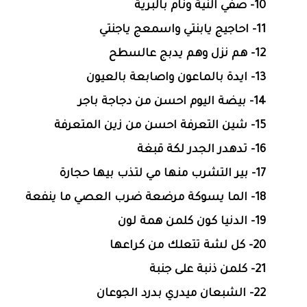
10- صفي النية ونام بالبرية
11- احاجيج يابنتي واسمعج ياجنتي
12- هم نزل وهم يدبج عالسطح
13- ايدة بالماعون واصابعة بالعيون
14- بيضة اليوم احسن من دجاجة باجر
15- شين التعرفة احسن من زين المتعرفة
16- تدهدر الجدر لكة قبغة
17- بير التشرب منها مي لتذب بيها حجارة
18- الما يسوكة مرضعة ضرب العصي ما ينفعة
19- الدنيا كون كلمن همة لون
20- كل لشة تتعلك من كراعها
21- كلمن ذنبة على جنبة
22- الشبعان ميدري بدرد الجوعان