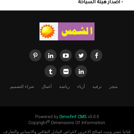
- اصدار هيئة السياحة
متجر
ترفيه
أزياء
رياضة
أعمال
شراء التصميم
Powered by
Dimofinf CMS
v5.0.0
©
Copyright
Dimensions Of Information.
قناتنا تنشر وتبث لصالح الاخرين لاغراض التبادل الثقافي والانساني والتعارف