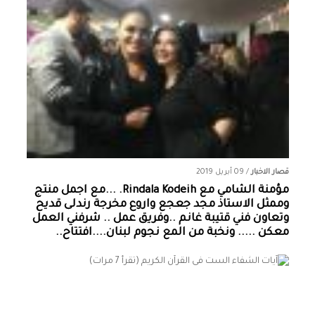
قصار الاخبار
/
09 أبريل 2019
مؤمنة الشامي‏ مع ‏‎Rindala Kodeih‎‏. ...مع اجمل منتج
وممثل الاستاذ مجد جعجع واروع مخرجة رندلى قديح
وتعاون فني قتيبة غانم ..وفريق عمل .. شرفني العمل
معكن ..... ونخبة من المع نجوم لبنان....افتتاح..