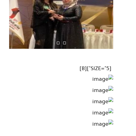
[SIZE="5"][B]