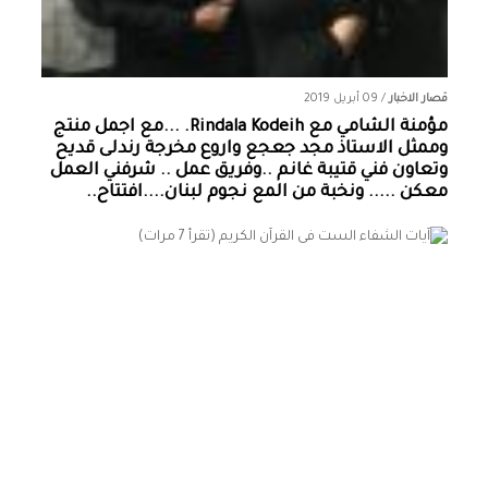
قصار الاخبار
/
09 أبريل 2019
مؤمنة الشامي‏ مع ‏‎Rindala Kodeih‎‏. ...مع اجمل منتج
وممثل الاستاذ مجد جعجع واروع مخرجة رندلى قديح
وتعاون فني قتيبة غانم ..وفريق عمل .. شرفني العمل
معكن ..... ونخبة من المع نجوم لبنان....افتتاح..