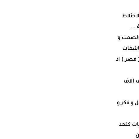
اختلاط
...
 الصمت و
كاشفات
 مصر ) اذ
ف الاف
ل و فكر و
ات كتحد
ن