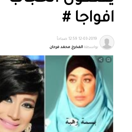
افواجا #
12-03-2019 12:59 صباحاً
بواسطة
المخرج محمد فرحان