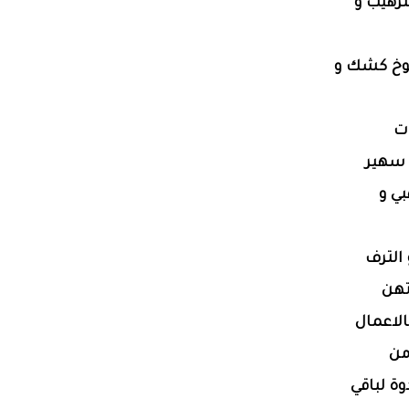
ترهيب و
شيوخ كشك و
ات
 سهير
بي و
الترف
تهن
لاعمال
من
ة لباقي