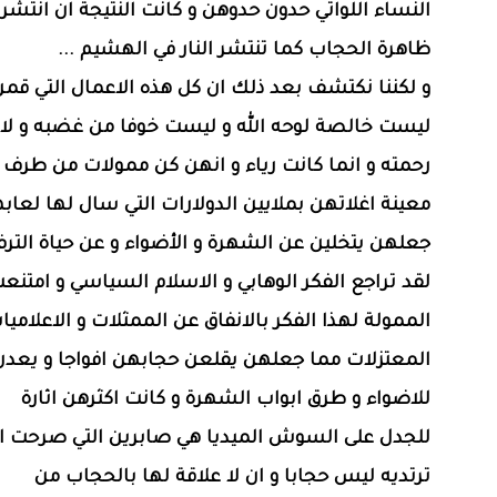
النساء اللواتي حدون حدوهن و كانت النتيجة ان انتشر
ظاهرة الحجاب كما تنتشر النار في الهشيم ...
و لكننا نكتشف بعد ذلك ان كل هذه الاعمال التي قمن
ليست خالصة لوحه الله و ليست خوفا من غضبه و لا
رحمته و انما كانت رياء و انهن كن ممولات من طرف
معينة اغلاتهن بملايين الدولارات التي سال لها لعاب
جعلهن يتخلين عن الشهرة و الأضواء و عن حياة الترف 
لقد تراجع الفكر الوهابي و الاسلام السياسي و امتن
الممولة لهذا الفكر بالانفاق عن الممثلات و الاعلاميا
المعتزلات مما جعلهن يقلعن حجابهن افواجا و يعدن
للاضواء و طرق ابواب الشهرة و كانت اكثرهن اثارة
للجدل على السوش الميديا هي صابرين التي صرحت ان
ترتديه ليس حجابا و ان لا علاقة لها بالحجاب من