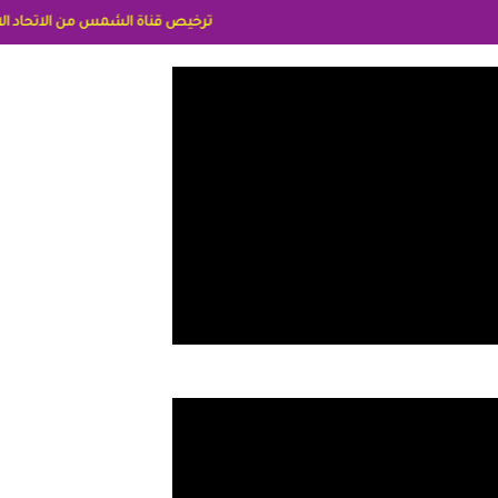
ترخيص قناة الشمس من الاتحاد الاوربي برقم 8025169734/61 IDeellLA مدراء المكاتب رنا وهبه الاعلاميه امل بكير جمهورية مصر ليبيا ريم عبدلي امريكا د سهام البياتي العراق الاعلاميه هند احمد الامارات الاعلاميه عايده القمش لسعو