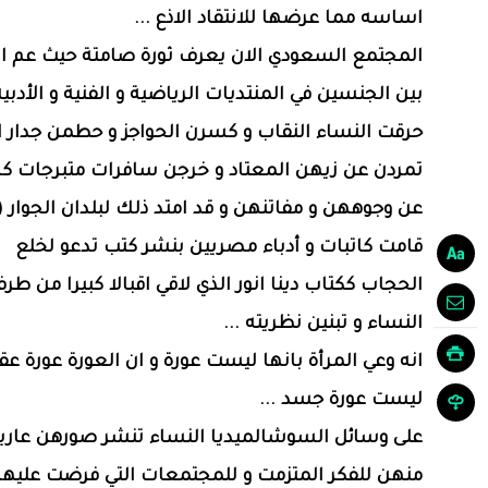
اساسه مما عرضها للانتقاد الاذع ...
المجتمع السعودي الان يعرف ثورة صامتة حيث عم ال
بين الجنسين في المنتديات الرياضية و الفنية و الأدبية 
حرقت النساء النقاب و كسرن الحواجز و حطمن جدار
تمردن عن زيهن المعتاد و خرجن سافرات متبرجات 
عن وجوههن و مفاتنهن و قد امتد ذلك لبلدان الجوار (
قامت كاتبات و أدباء مصريين بنشر كتب تدعو لخلع
الحجاب ككتاب دينا انور الذي لاقي اقبالا كبيرا من طر
النساء و تبنين نظريته ...
انه وعي المرأة بانها ليست عورة و ان العورة عورة عق
ليست عورة جسد ...
على وسائل السوشالميديا النساء تنشر صورهن عاري
منهن للفكر المتزمت و للمجتمعات التي فرضت عليه