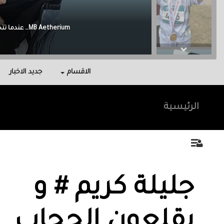
Malak Berri وراء كل نجاح عائلة آمنت بي، واحتوتني، وكانت سندي في أصعب اللحظات.
الاقسام
جديد الاخبار
الرئيسية
جليلة كريم # و
يقلعون الحجاب