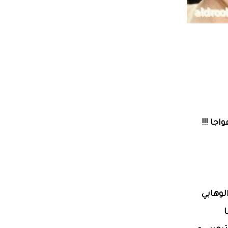
جا !!!
لوهابي