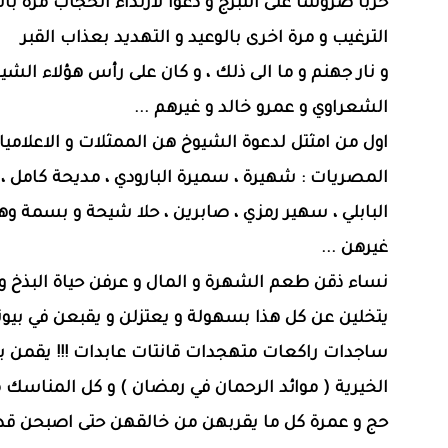
حربا ضروسا على التبرج و دعوا لارتداء الحجاب مرة بال
الترغيب و مرة اخرى بالوعيد و التهديد بعذاب القبر
و نار جهنم و ما الى ذلك ، و كان على رأس هؤلاء ال
الشعراوي و عمرو خالد و غيرهم ...
اول من امثتل لدعوة الشيوخ هن الممثلات و الاعلامي
المصريات : شهيرة ، سميرة البارودي ، مديحة كامل ،
البابلي ، سهير رمزي ، صابرين ، حلا شيحة و بسمة وه
غيرهن ...
نساء ذقن طعم الشهرة و المال و عرفن حياة البذخ و 
يتخلين عن كل هذا بسهولة و يعتزلن و يقبعن في بيو
ساجدات راكعات متهجدات قانتات عابدات !!! يقمن با
الخيرية ( موائد الرحمان في رمضان ) و كل المناسك 
حج و عمرة كل ما يقربهن من خالقهن حتى اصبحن قدو