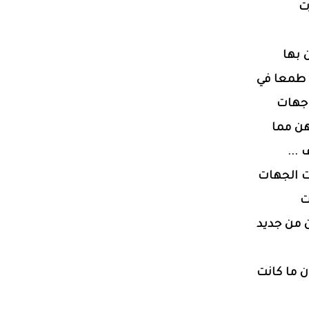
ت
 بها
 طمعا في
 جهات
هن مما
...
عت الجهات
ت
 من جديد
 ما كانت