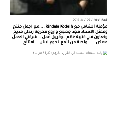
قصار الاخبار
/
09 أبريل 2019
مؤمنة الشامي‏ مع ‏‎Rindala Kodeih‎‏. ...مع اجمل منتج
وممثل الاستاذ مجد جعجع واروع مخرجة رندلى قديح
وتعاون فني قتيبة غانم ..وفريق عمل .. شرفني العمل
معكن ..... ونخبة من المع نجوم لبنان....افتتاح..