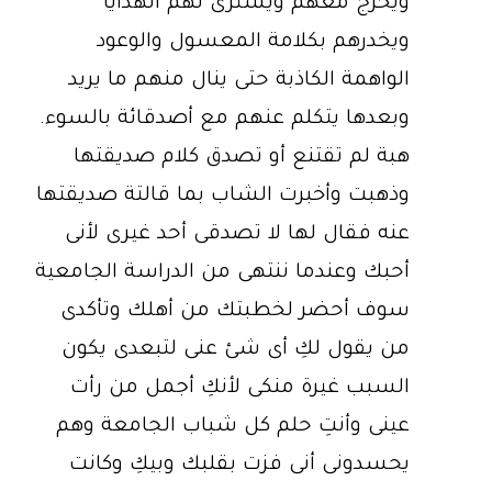
ويخرج معهم ويشترى لهم الهدايا
ويخدرهم بكلامة المعسول والوعود
الواهمة الكاذبة حتى ينال منهم ما يريد
وبعدها يتكلم عنهم مع أصدقائة بالسوء.
هبة لم تقتنع أو تصدق كلام صديقتها
وذهبت وأخبرت الشاب بما قالتة صديقتها
عنه فقال لها لا تصدقى أحد غيرى لأنى
أحبك وعندما ننتهى من الدراسة الجامعية
سوف أحضر لخطبتك من أهلك وتأكدى
من يقول لكِ أى شئ عنى لتبعدى يكون
السبب غيرة منكى لأنكِ أجمل من رأت
عينى وأنتِ حلم كل شباب الجامعة وهم
يحسدونى أنى فزت بقلبك وبيكِ وكانت