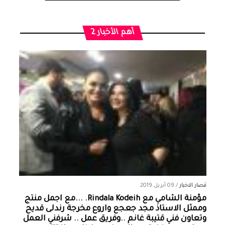
أهم الأخبار 2
قصار الاخبار
/
09 أبريل 2019
مؤمنة الشامي‏ مع ‏‎Rindala Kodeih‎‏. ...مع اجمل منتج
وممثل الاستاذ مجد جعجع واروع مخرجة رندلى قديح
وتعاون فني قتيبة غانم ..وفريق عمل .. شرفني العمل