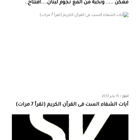
معكن ..... ونخبة من المع نجوم لبنان....افتتاح..
اخبار
/
15 يناير 2017
آيات الشفاء الست فى القرآن الكريم (تقرأ 7 مرات)