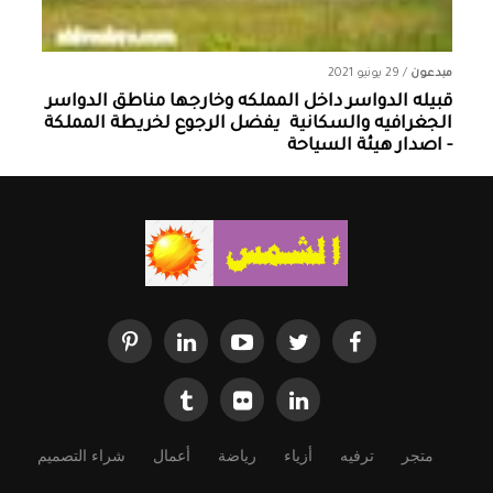
مبدعون
/
29 يونيو 2021
قبيله الدواسر داخل المملكه وخارجها ‏مناطق الدواسر
الجغرافيه والسكانية ‏ يفضل الرجوع لخريطة المملكة
- اصدار هيئة السياحة
متجر
ترفيه
أزياء
رياضة
أعمال
شراء التصميم