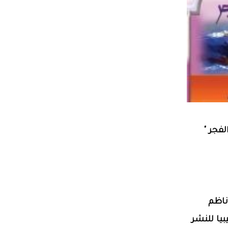
لفجر "
ناظم
بيا للنشر