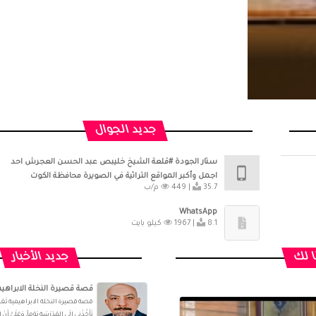
جديد الجوال
ستار الجودة #قلعة الشيخ خليبص عبد الحسن العجرش احد
اجمل وأكبر المواقع التراثية في الصويرة محافظة الكوت
35.7 م/ب
449 |
WhatsApp
8.1 كيلو بايت
1967 |
ا لك
جديد الأخبار
قصة قصيرة النخلة الابراهيم
قصة قصيرة النخلة الابراهيمية تَعْمَلُ وا
تَأْخُذْنِي إِلَى المَدْرَسَةِ يَوْماً، وَعَلَيَّ أَن