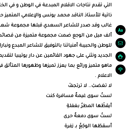
التي تقدم نتاجات الاقلام المبدعة في الوطن و في الخ
ذاتية للأستاذ الناقد محمد يونس والإعلامي المتميز 
غالب وقد صدر للشاعر السعدي قبلها مجموعة شعري
ألف ميل من الوجع ضمت مجموعة متميزة من قصائد 
للوطن والحبيبة أمنياتنا بالتوفيق للشاعر المبدع ونبار
الجديد ونثني على جهود القائمين عن دار يوتيبيا لتقدي
ماهو متميز ورائع بما يعزز تميزها وظهورها المتألق 
الاعلام .
لا تغضبْ.. لا ترتجفْ
لستُ سوى غيمةً مسافرة كنت
أيقظَها المطرُ بغفلةِ
لستُ سوى دمعةً حرى
أسقطَها الوجَعُ بـ زفرة