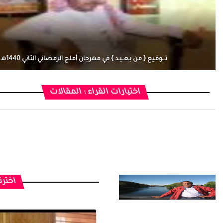
تـــوقـيع { من بـعــيـد } في مهرجان أملج الرمضاني الثاني 1440هـ
اختيارات القراء : المقالات
اخترن