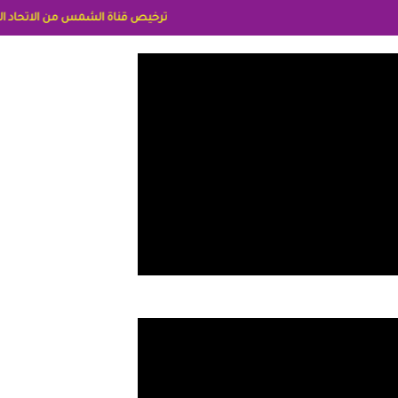
ترخيص قناة الشمس من الاتحاد الاوربي برقم 8025169734/61 IDeellLA مدراء المكاتب رنا وهبه الاعلاميه امل بكير جمهورية مصر ليبيا ريم عبدلي امريكا د سهام البياتي العراق الاعلاميه هند احمد الامارات الاعلاميه عايده القمش لس