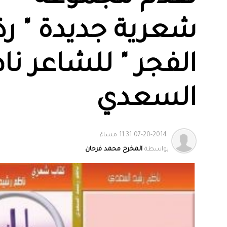
شعرية جديدة " رذ
الفجر " للشاعر نا
السعدي
07-20-2014 11:31 مساءً
بواسطة
المخرج محمد فرحان