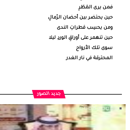
فمن يرى المَطَرِ
حين يحتضر بين أحضان الرّمالِ
ومن يحسِب قطراتِ الندى
حين تنهمر على أوراقِ الوردِ ليلا
سوى تلك الأرواح
المحترقة في نار الغدر
جديد الصور