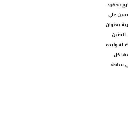
ارج بجهود
حسين علي
ة بعنوان
الحنين
ك له وليده
مها كل
في ساحة