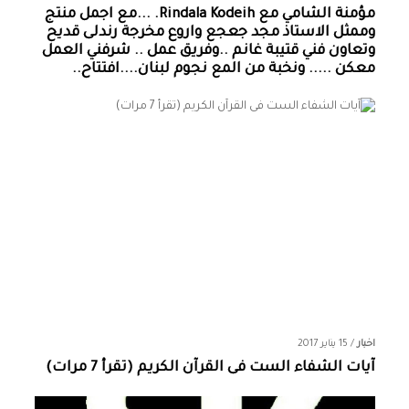
مؤمنة الشامي‏ مع ‏‎Rindala Kodeih‎‏. ...مع اجمل منتج
وممثل الاستاذ مجد جعجع واروع مخرجة رندلى قديح
وتعاون فني قتيبة غانم ..وفريق عمل .. شرفني العمل
معكن ..... ونخبة من المع نجوم لبنان....افتتاح..
اخبار
/
15 يناير 2017
آيات الشفاء الست فى القرآن الكريم (تقرأ 7 مرات)