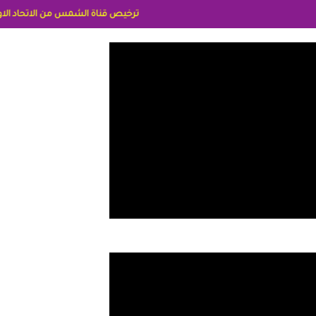
ترخيص قناة الشمس من الاتحاد الاوربي برقم 8025169734/61 IDeellLA مدراء المكاتب رنا وهبه الاعلاميه امل بكير جمهورية مصر ليبيا ريم عبدلي امريكا د سهام البياتي العراق الاعلاميه هند احمد الامارات الاعلاميه عايده القمش لسعوديه وسيله