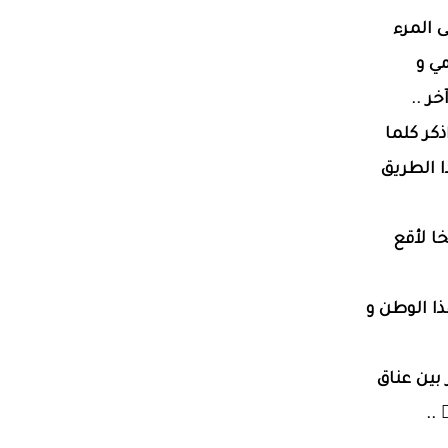
 المرء
مي و
ر ..
ذكر كلما
 الطريق
ا لأقع
ذا الوطن و
 بين عناق
..