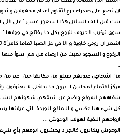
-اشعر انني مسودة وقعت من يد من كتب لنا تقديرنا.
ان تضع على صدرك درع لتقاوم اعداء مجهولين و تدور 
بنيت قبل آلاف السنين هذا الشعور عسير " على انثى لا
سوى تركيب الحروف لتبوح بكل ما يختلج في جوفها "
اشعر ان روحي خاوية و انا في عز الصبا تماما كامرأة 
الركوع و السجود تعبت من ارضاء من هم اسوأ منها ا
..
من اشخاصٍ عيونهم تقتلع من مكانها حين اعبر من جان
مركز اهتمام لمجانين لا يرون ما بداخلي لا يعترفون بإ
شفاههم انموذج واضح عن شبقهم، شهوتهم الشبه ح
كل شيء هنا عكسي و النماذج الجيدة التي عرفتها يس
ارواحهم النقية لهولاء الوحوش ...
الوحوش يتكاثرون كالجراد يحشرون انوفهم بأي شيء ل