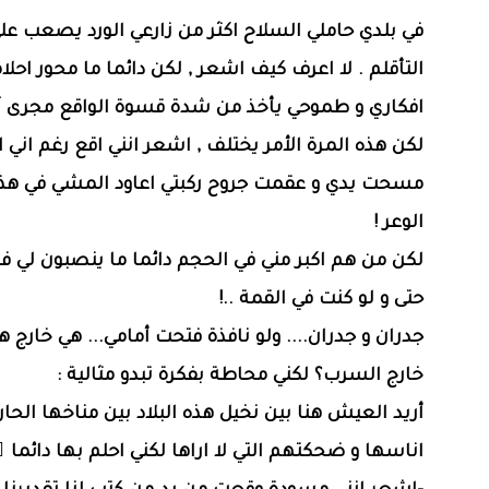
في بلدي حاملي السلاح اكثر من زارعي الورد يصعب على
التأقلم . لا اعرف كيف اشعر , لكن دائما ما محور احلا
افكاري و طموحي يأخذ من شدة قسوة الواقع مجرى آخ
لكن هذه المرة الأمر يختلف , اشعر انني اقع رغم اني ا
مسحت يدي و عقمت جروح ركبتي اعاود المشي في هذا
الوعر !
لكن من هم اكبر مني في الحجم دائما ما ينصبون لي فخ
حتى و لو كنت في القمة ..!
جدران و جدران.... ولو نافذة فتحت أمامي... هي خارج ه
خارج السرب؟ لكني محاطة بفكرة تبدو مثالية :
أريد العيش هنا بين نخيل هذه البلاد بين مناخها الحار
اناسها و ضحكتهم التي لا اراها لكني احلم بها دائما ً 