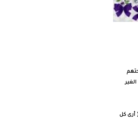
حثهم
الغير
( أرى كل