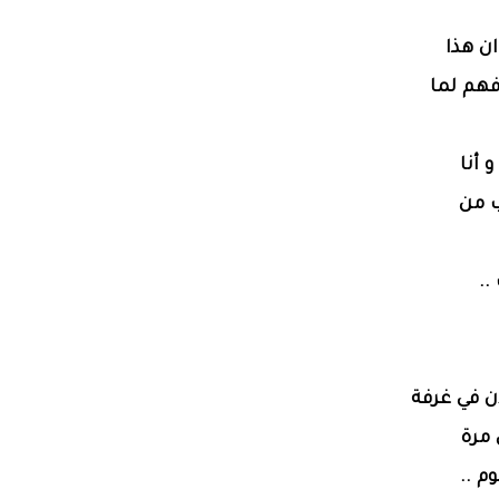
ن هذا
فهم لما
 أنا
ب من
..
ان في غرفة
 مرة
م ..