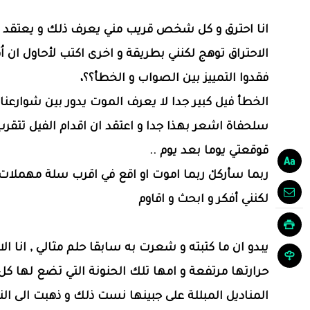
انا احترق و كل شخص قريب مني يعرف ذلك و يعتقد ا
الاحتراق توهج لكنني بطريقة و اخرى اكتب لأحاول ان اُ
فقدوا التمييز بين الصواب و الخطأ؟؟،
الخطأ فيل كبير جدا لا يعرف الموت يدور بين شوارعنا و
سلحفاة اشعر بهذا جدا و اعتقد ان اقدام الفيل تتقر
قوقعتي يوما بعد يوم ..
ربما سأركلْ ربما اموت او اقع في اقرب سلة مهملات 
لكنني أفكر و ابحث و اقاوم
يبدو ان ما كتبته و شعرت به سابقا حلم مثالي , انا ال
حرارتها مرتفعة و امها تلك الحنونة التي تضع لها كل
المناديل المبللة على جبينها نست ذلك و ذهبت الى النو