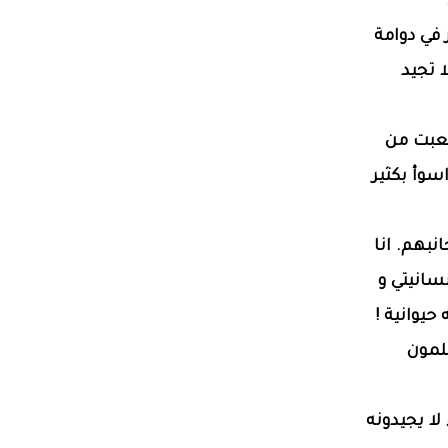
في دوامة
 تجيد
تعبت من
سوأ بكثير
بهم. انا
نسانيتي و
يوانية !
لمون
ا يجيدونه