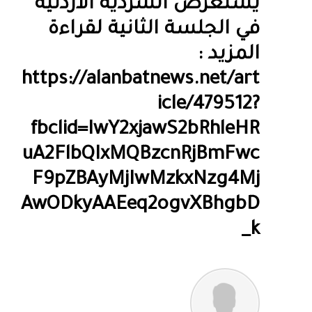
يستعرض السردية الأردنية
في الجلسة الثانية لقراءة
المزيد :
https://alanbatnews.net/art
icle/479512?
fbclid=IwY2xjawS2bRhleHR
uA2FlbQIxMQBzcnRjBmFwc
F9pZBAyMjIwMzkxNzg4Mj
AwODkyAAEeq2ogvXBhgbD
_k