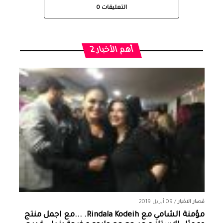
التعليقات
0
أهم الأخبار 2
قصار الاخبار
/
09 أبريل 2019
مؤمنة الشامي‏ مع ‏‎Rindala Kodeih‎‏. ...مع اجمل منتج