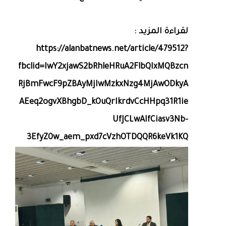
لقراءة المزيد :
https://alanbatnews.net/article/479512?
fbclid=IwY2xjawS2bRhleHRuA2FlbQIxMQBzcn
RjBmFwcF9pZBAyMjIwMzkxNzg4MjAwODkyA
AEeq2ogvXBhgbD_kOuQrIkrdvCcHHpq31R1ie
UfJCLwAIfCiasv3Nb-
3EfyZ0w_aem_pxd7cVzhOTDQQR6keVk1KQ