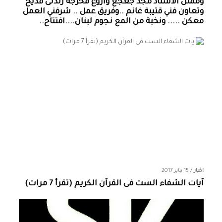
وممثل الاستاذ مجد جعجع واروع مخرجة رندلى قديح
وتعاون فني قتيبة غانم ..وفريق عمل .. شرفني العمل
معكن ..... ونخبة من المع نجوم لبنان....افتتاح..
اخبار
/
15 يناير 2017
آيات الشفاء الست فى القرآن الكريم (تقرأ 7 مرات)