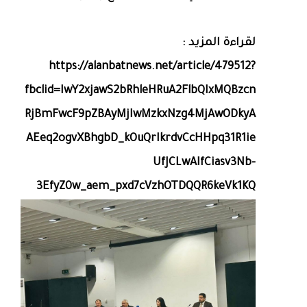
لقراءة المزيد :
https://alanbatnews.net/article/479512?
fbclid=IwY2xjawS2bRhleHRuA2FlbQIxMQBzcn
RjBmFwcF9pZBAyMjIwMzkxNzg4MjAwODkyA
AEeq2ogvXBhgbD_kOuQrIkrdvCcHHpq31R1ie
UfJCLwAIfCiasv3Nb-
3EfyZ0w_aem_pxd7cVzhOTDQQR6keVk1KQ