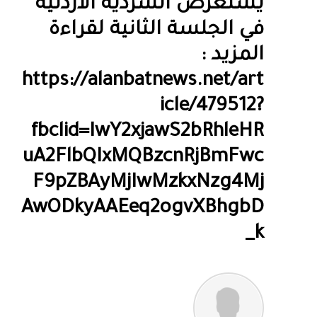
يستعرض السردية الأردنية
في الجلسة الثانية لقراءة
المزيد :
https://alanbatnews.net/art
icle/479512?
fbclid=IwY2xjawS2bRhleHR
uA2FlbQIxMQBzcnRjBmFwc
F9pZBAyMjIwMzkxNzg4Mj
AwODkyAAEeq2ogvXBhgbD
_k