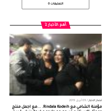
التعليقات
0
أهم الأخبار 2
قصار الاخبار
/
09 أبريل 2019
مؤمنة الشامي‏ مع ‏‎Rindala Kodeih‎‏. ...مع اجمل منتج