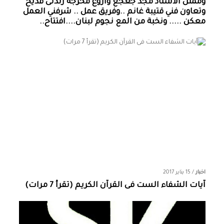
وممثل الاستاذ مجد جعجع واروع مخرجة رندلى قديح
وتعاون فني قتيبة غانم ..وفريق عمل .. شرفني العمل
معكن ..... ونخبة من المع نجوم لبنان....افتتاح..
اخبار
/
15 يناير 2017
آيات الشفاء الست فى القرآن الكريم (تقرأ 7 مرات)