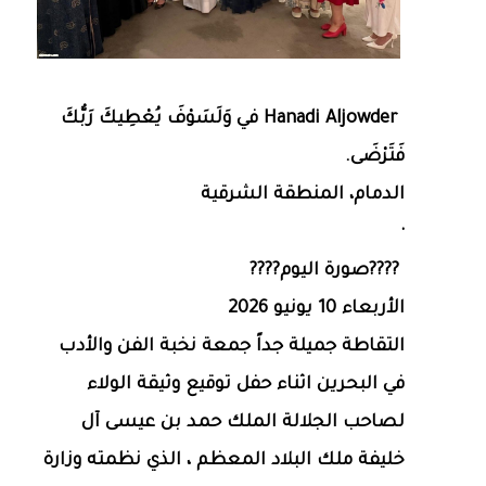
Hanadi Aljowder‎‏ في ‏وَلَسَوْفَ يُعْطِيكَ رَبُّكَ
فَتَرْضَى‏.
‏الدمام‏، ‏المنطقة الشرقية‏
·
الأربعاء 10 يونيو 2026
التقاطة جميلة جداً جمعة نخبة الفن والأدب
في البحرين اثناء حفل توقيع وثيقة الولاء
لصاحب الجلالة الملك حمد بن عيسى آل
خليفة ملك البلاد المعظم ، الذي نظمته وزارة