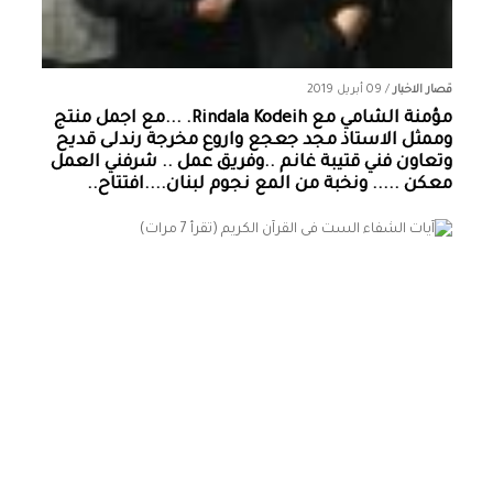
قصار الاخبار
/
09 أبريل 2019
مؤمنة الشامي‏ مع ‏‎Rindala Kodeih‎‏. ...مع اجمل منتج
وممثل الاستاذ مجد جعجع واروع مخرجة رندلى قديح
وتعاون فني قتيبة غانم ..وفريق عمل .. شرفني العمل
معكن ..... ونخبة من المع نجوم لبنان....افتتاح..