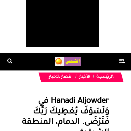
الرئيسية
الأخبار
قصار الاخبار
Hanadi Aljowder‎‏ في
‏وَلَسَوْفَ يُعْطِيكَ رَبُّكَ
فَتَرْضَى‏. ‏الدمام‏، ‏المنطقة