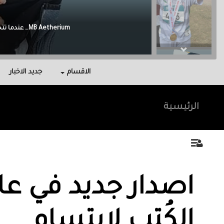
Malak Berri وراء كل نجاح عائلة آمنت بي، واحتوتني، وكانت سندي في أصعب اللحظات.
الاقسام
جديد الاخبار
الرئيسية
اصدار جديد في عا
الكُتب لابتسام