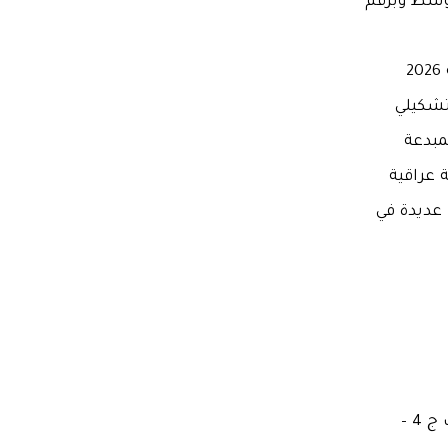
قطع المتوسط وبرقم
تشكيلي
لمبدعة
 عراقية
جمات عديدة في
معجم الاديبات و الكواتب العراقيات في العصر الحديث ج 4 –