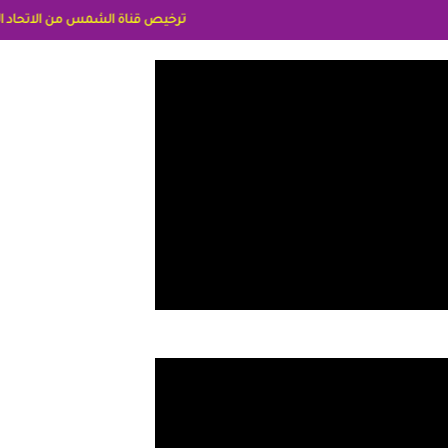
ترخيص قناة الشمس من الاتحاد الاوربي برقم 8025169734/61 IDeellLA مدراء المكاتب رنا وهبه الاعلاميه امل بكير جمهورية مصر ليبيا ريم عبدلي امريكا د سهام البياتي العراق الاعلاميه هند احمد الامارات الاعلاميه عايده القمش لسع