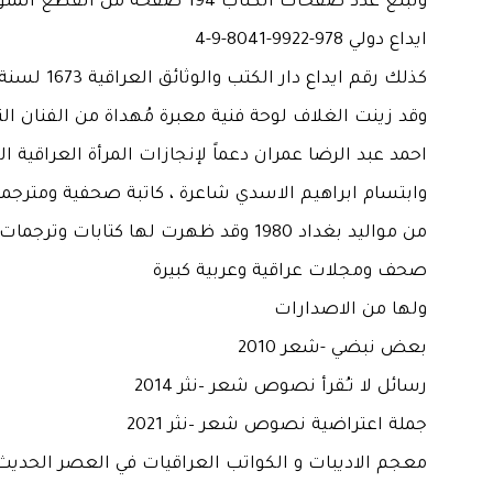
وتبلغ عدد صفحات الكتاب 194 صفحة من ال
ايداع دولي 978-9922-8041-9-4
كذلك رقم ايداع دار الكتب والوثائق العراقية 1673 لسنة 2026
وقد زينت الغلاف لوحة فنية معبرة مُهداة من الفنان ال
احمد عبد الرضا عمران دعماً لإنجازات المرأة العراقية ا
وابتسام ابراهيم الاسدي شاعرة ، كاتبة صحفية ومترجمة
من مواليد بغداد 1980 وقد ظهرت لها كتابات وتر
صحف ومجلات عراقية وعربية كبيرة
ولها من الاصدارات
بعض نبضي -شعر 2010
رسائل لا تـُقرأ نصوص شعر –نثر 2014
جملة اعتراضية نصوص شعر –نثر 2021