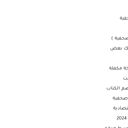
فية
صحفية )
لك بعض
خة مكملة
قت
ضم الكتاب
 صحفية
تصادية