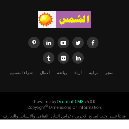
متجر
ترفيه
أزياء
رياضة
أعمال
شراء التصميم
Powered by
Dimofinf CMS
v5.0.0
©
Copyright
Dimensions Of Information.
قناتنا تنشر وتبث لصالح الاخرين لاغراض التبادل الثقافي والانساني والتعارف
بين الشعوب ادعمنا لندعمك