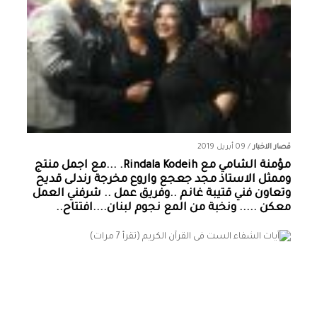
قصار الاخبار
/
09 أبريل 2019
مؤمنة الشامي‏ مع ‏‎Rindala Kodeih‎‏. ...مع اجمل منتج
وممثل الاستاذ مجد جعجع واروع مخرجة رندلى قديح
وتعاون فني قتيبة غانم ..وفريق عمل .. شرفني العمل
معكن ..... ونخبة من المع نجوم لبنان....افتتاح..