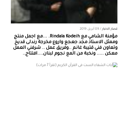
قصار الاخبار
/
09 أبريل 2019
مؤمنة الشامي‏ مع ‏‎Rindala Kodeih‎‏. ...مع اجمل منتج
وممثل الاستاذ مجد جعجع واروع مخرجة رندلى قديح
وتعاون فني قتيبة غانم ..وفريق عمل .. شرفني العمل
معكن ..... ونخبة من المع نجوم لبنان....افتتاح..