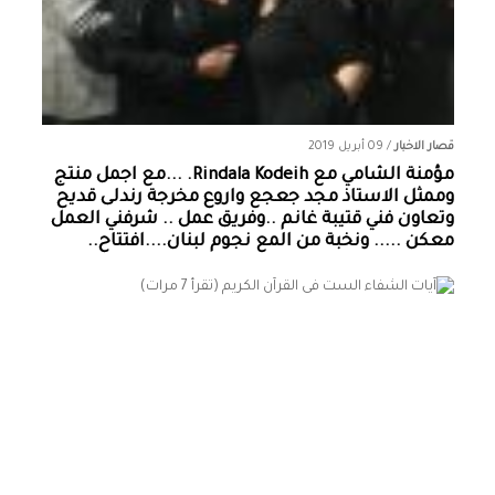
قصار الاخبار
/
09 أبريل 2019
مؤمنة الشامي‏ مع ‏‎Rindala Kodeih‎‏. ...مع اجمل منتج
وممثل الاستاذ مجد جعجع واروع مخرجة رندلى قديح
وتعاون فني قتيبة غانم ..وفريق عمل .. شرفني العمل
معكن ..... ونخبة من المع نجوم لبنان....افتتاح..