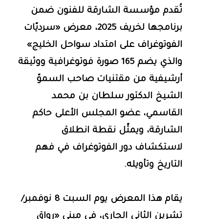
تُقدم مؤسسة الشارقة للفنون ضمن
برنامجها لخريف 2025، معرض «سرديّات
الفوتوغراف على امتداد سواحل الخليج»
والذي يضم 165 صورة فوتوغرافية ووثيقة
أرشيفية من مقتنيات صاحب السموّ
الشيخ الدكتور سلطان بن محمد
القاسمي، عضو المجلس الأعلى حاكم
الشارقة، ويمثّل نقطة انطلاق
لاستكشاف دور الفوتوغراف في فهم
التاريخ وتأويله.
يقام هذا المعرض يوم السبت 8 نوفمبر/
تشرين الثاني الجاري، في مبنى «رواق