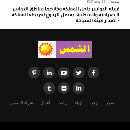
مبدعون
/
29 يونيو 2021
قبيله الدواسر داخل المملكه وخارجها ‏مناطق الدواسر
الجغرافيه والسكانية ‏ يفضل الرجوع لخريطة المملكة
- اصدار هيئة السياحة
متجر
ترفيه
أزياء
رياضة
أعمال
شراء التصميم