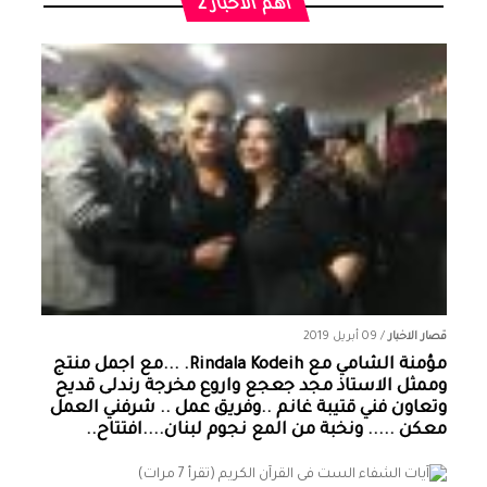
أهم الأخبار 2
قصار الاخبار
/
09 أبريل 2019
مؤمنة الشامي‏ مع ‏‎Rindala Kodeih‎‏. ...مع اجمل منتج
وممثل الاستاذ مجد جعجع واروع مخرجة رندلى قديح
وتعاون فني قتيبة غانم ..وفريق عمل .. شرفني العمل
معكن ..... ونخبة من المع نجوم لبنان....افتتاح..