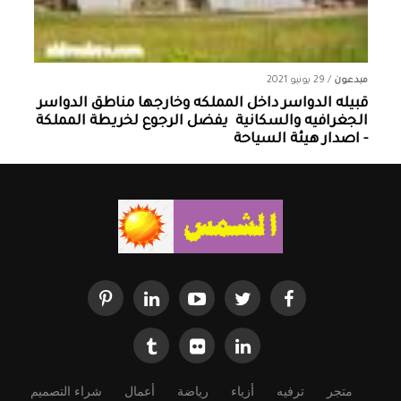
مبدعون
/
29 يونيو 2021
قبيله الدواسر داخل المملكه وخارجها ‏مناطق الدواسر
الجغرافيه والسكانية ‏ يفضل الرجوع لخريطة المملكة
- اصدار هيئة السياحة
متجر
ترفيه
أزياء
رياضة
أعمال
شراء التصميم