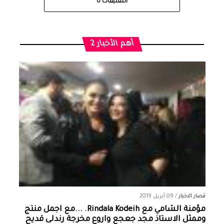
التعليقات
0
أهم الأخبار 2
قصار الاخبار
/
09 أبريل 2019
مؤمنة الشامي‏ مع ‏‎Rindala Kodeih‎‏. ...مع اجمل منتج
وممثل الاستاذ مجد جعجع واروع مخرجة رندلى قديح