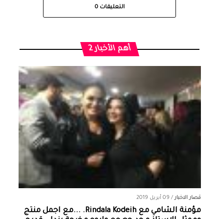
التعليقات
0
أهم الأخبار 2
قصار الاخبار
/
09 أبريل 2019
مؤمنة الشامي‏ مع ‏‎Rindala Kodeih‎‏. ...مع اجمل منتج