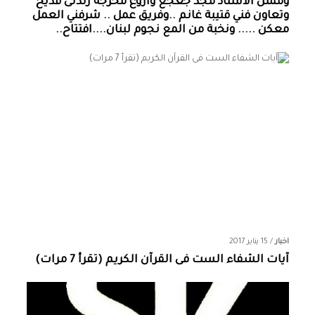
وممثل الاستاذ مجد جعجع واروع مخرجة رندلى قديح
وتعاون فني قتيبة غانم ..وفريق عمل .. شرفني العمل
معكن ..... ونخبة من المع نجوم لبنان....افتتاح..
اخبار
/
15 يناير 2017
آيات الشفاء الست فى القرآن الكريم (تقرأ 7 مرات)