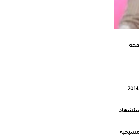
الصفحة
#طوق_البنات.. أضخم عمل درامي عربي في #رمضان_2014..
استشهاد
لمسيحية