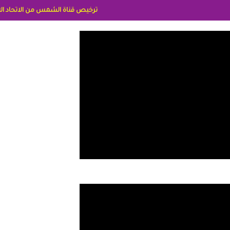
ترخيص قناة الشمس من الاتحاد الاوربي برقم 8025169734/61 IDeellLA مدراء المكاتب رنا وهبه الاعلاميه امل بكير جمهورية مصر ليبيا ريم عبدلي امريكا د سهام البياتي العراق الاعلاميه هند احمد الامارات الاعلاميه عايده القمش لسعودي