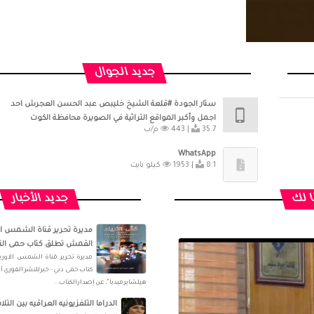
جديد الجوال
ستار الجودة #قلعة الشيخ خليبص عبد الحسن العجرش احد
اجمل وأكبر المواقع التراثية في الصويرة محافظة الكوت
35.7 م/ب
443 |
WhatsApp
8.1 كيلو بايت
1953 |
ا لك
جديد الأخبار
مديرة تحرير قناة الشمس الا
القمش تطلق كتاب حمى التر
مديرة تحرير قناة الشمس الاور
كتاب حمى دبي - خبر للنشر الفوري أعل
هيلشاير ميديا"، عن إصدار الكتاب..
الدراما التلفزيونيه العراقيه بين ال