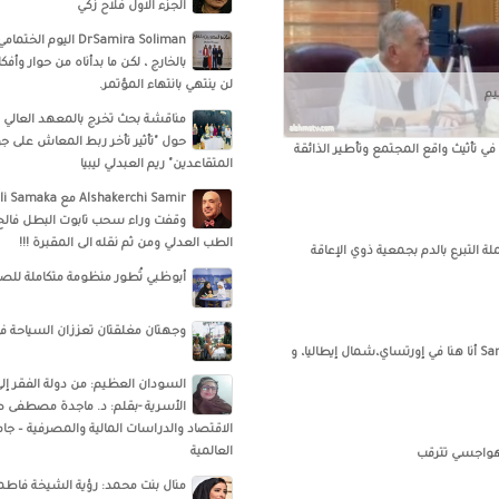
الجزء الاول فلاح زكي
DrSamira Soliman اليوم
بالخارج ، لكن ما بدأناه من حوار وأ
لن ينتهي بانتهاء المؤتمر.
يم
مناقشة بحث تخرج بالمعهد العالي ل
حول "تأثير تأخر ربط المعاش على ج
ي تأثيث واقع المجتمع وتأطير الذائقة
المتقاعدين" ريم العبدلي ليبيا
وقفت وراء سحب تابوت البطل فالح
الطب العدلي ومن ثم نقله الى المقبرة !!!
لة التبرع بالدم بجمعية ذوي الإعاقة
أبوظبي تُطور منظومة متكاملة للص
وجهتان مغلقتان تعززان السياحة ف
Sameya Khalil ..It's Gloaming أنا هنا في إورتساي،شمال إيطاليا، و
السودان العظيم: من دولة الفقر إلى
الأسرية -بقلم: د. ماجدة مصطفى ص
الاقتصاد والدراسات المالية والمصرفية – ج
العالمية
 هواجسي تترقب
منال بنت محمد: رؤية الشيخة فاطم