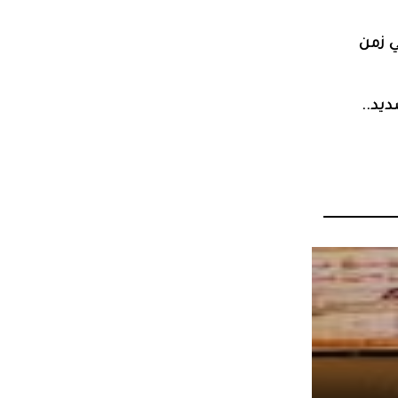
ي زمن
يد..