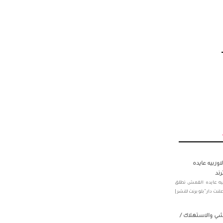
وربيه عايده
ند
بيه عايده القمش تطلق
نت دار "بلو برنت للنشر |
تلاشي والاستهلاك /