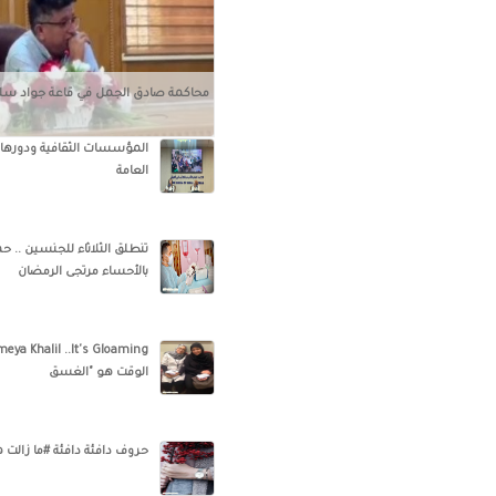
محاكمة صادق الجمل في قاعة جواد سل
المؤسسات الثقافية ودورها ف
العامة
تنطلق الثلاثاء للجنسين .. حم
بالأحساء مرتجى الرمضان
الوقت هو "الغسق
حروف دافئة دافئة #ما زالت