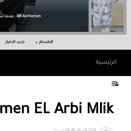
Malak Berri وراء كل نجاح عائلة آمنت بي، واحتوتني، وكانت سندي في أصعب اللحظات.
الاقسام
جديد الاخبار
الرئيسية
Imen EL Arbi Mlik‎
06-24-2014 04:48 مساءً