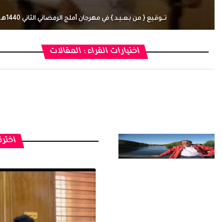
تـــوقـيع { من بـعــيـد } في مهرجان أملج الرمضاني الثاني 1440هـ
اختيارات القراء : المقالات
اخترن