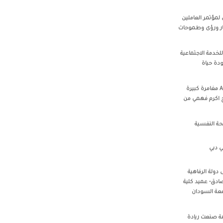
 الختمامي لمؤتمر العاملين
فكار ورؤى وطموحات
لخدمة الاجتماعية
ودة حياة
‏‎Alshakerchi Samir‎‏ مع ‏‎Ali Samaka‎‏ مغامرة كبيرة
 اكرم فهمي من
حة النفسية
ي دبي
 دولة الرفاهية
ادق- عميد كلية
امعة السودان
ة صنعت ريادة