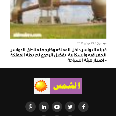
مبدعون
/
29 يونيو 2021
قبيله الدواسر داخل المملكه وخارجها ‏مناطق الدواسر
الجغرافيه والسكانية ‏ يفضل الرجوع لخريطة المملكة
- اصدار هيئة السياحة