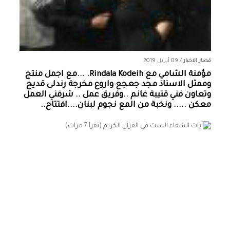
قصار الاخبار
/
09 أبريل 2019
مؤمنة الشامي‏ مع ‏‎Rindala Kodeih‎‏. ...مع اجمل منتج
وممثل الاستاذ مجد جعجع واروع مخرجة رندلى قديح
وتعاون فني قتيبة غانم ..وفريق عمل .. شرفني العمل
معكن ..... ونخبة من المع نجوم لبنان....افتتاح..