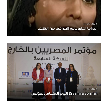
08-05-2026
الدراما التلفزيونيه العراقيه بين التلاشي..
08-05-2026
DrSamira Soliman اليوم الختمامي لمؤتمر..