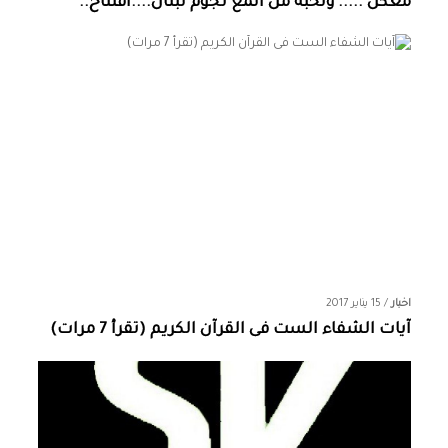
معكن ..... ونخبة من المع نجوم لبنان....افتتاح..
اخبار
/
15 يناير 2017
آيات الشفاء الست فى القرآن الكريم (تقرأ 7 مرات)