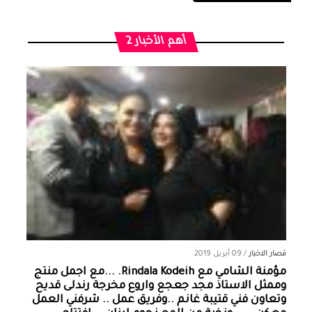
أهم الأخبار 2
قصار الاخبار
/
09 أبريل 2019
مؤمنة الشامي‏ مع ‏‎Rindala Kodeih‎‏. ...مع اجمل منتج
وممثل الاستاذ مجد جعجع واروع مخرجة رندلى قديح
وتعاون فني قتيبة غانم ..وفريق عمل .. شرفني العمل