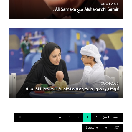
08-04-2026
08-04-2026
أبوظبي تُطور منظومة متكاملة للصحة النفسية
صفحة 1 من 690
1
2
3
4
5
11
51
101
501
»
» الأخيرة