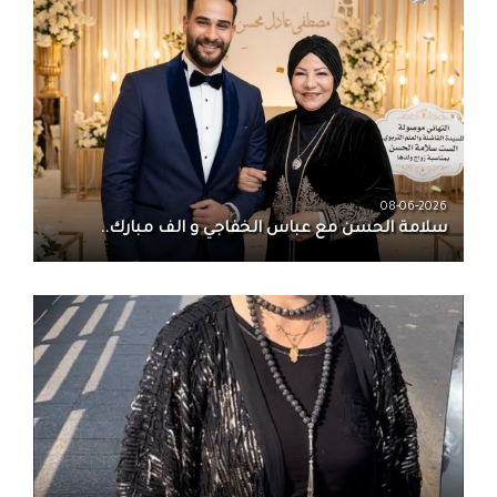
08-06-2026
سلامة الحسن‏ مع ‏عباس الخفاجي‏ و‏ الف مبارك..