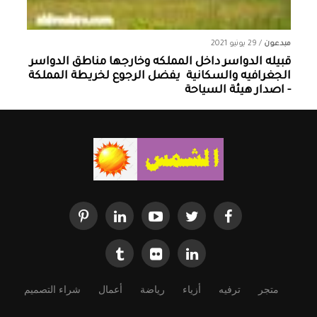
مبدعون
/
29 يونيو 2021
قبيله الدواسر داخل المملكه وخارجها ‏مناطق الدواسر
الجغرافيه والسكانية ‏ يفضل الرجوع لخريطة المملكة
- اصدار هيئة السياحة
متجر
ترفيه
أزياء
رياضة
أعمال
شراء التصميم