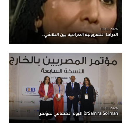
08-05-2026
الدراما التلفزيونيه العراقيه بين التلاشي..
08-05-2026
DrSamira Soliman اليوم الختمامي لمؤتمر..