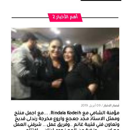
أهم الأخبار 2
قصار الاخبار
/
09 أبريل 2019
مؤمنة الشامي‏ مع ‏‎Rindala Kodeih‎‏. ...مع اجمل منتج
وممثل الاستاذ مجد جعجع واروع مخرجة رندلى قديح
وتعاون فني قتيبة غانم ..وفريق عمل .. شرفني العمل