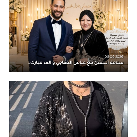
08-06-2026
سلامة الحسن‏ مع ‏عباس الخفاجي‏ و‏ الف مبارك..