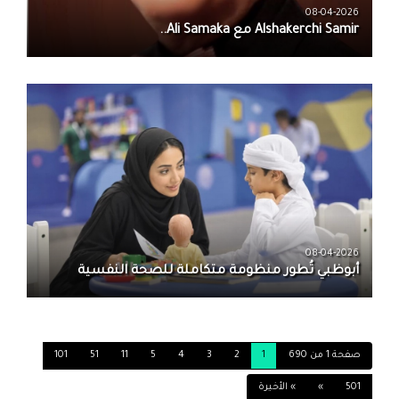
08-04-2026
08-04-2026
أبوظبي تُطور منظومة متكاملة للصحة النفسية
صفحة 1 من 690
1
2
3
4
5
11
51
101
501
»
» الأخيرة