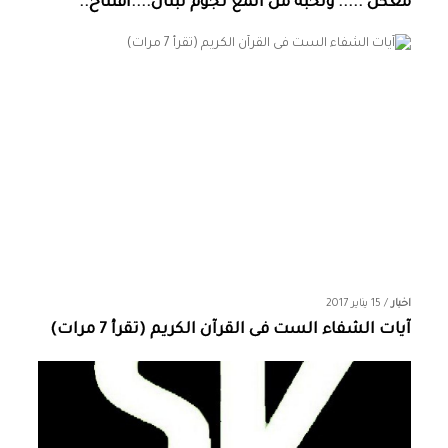
معكن ..... ونخبة من المع نجوم لبنان....افتتاح..
اخبار
/
15 يناير 2017
آيات الشفاء الست فى القرآن الكريم (تقرأ 7 مرات)