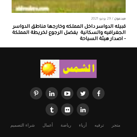
مبدعون
/
29 يونيو 2021
قبيله الدواسر داخل المملكه وخارجها ‏مناطق الدواسر
الجغرافيه والسكانية ‏ يفضل الرجوع لخريطة المملكة
- اصدار هيئة السياحة
متجر
ترفيه
أزياء
رياضة
أعمال
شراء التصميم