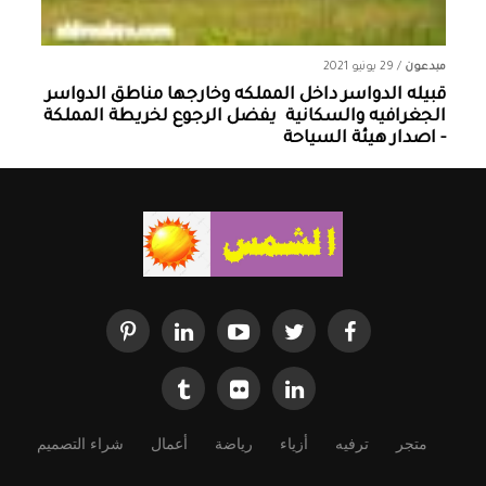
مبدعون
/
29 يونيو 2021
قبيله الدواسر داخل المملكه وخارجها ‏مناطق الدواسر
الجغرافيه والسكانية ‏ يفضل الرجوع لخريطة المملكة
- اصدار هيئة السياحة
متجر
ترفيه
أزياء
رياضة
أعمال
شراء التصميم