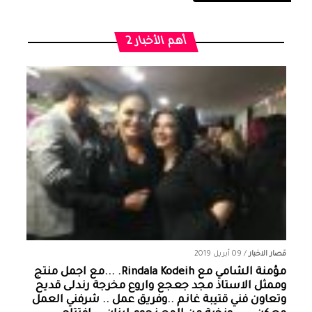
أهم الأخبار 2
قصار الاخبار
/
09 أبريل 2019
مؤمنة الشامي‏ مع ‏‎Rindala Kodeih‎‏. ...مع اجمل منتج
وممثل الاستاذ مجد جعجع واروع مخرجة رندلى قديح
وتعاون فني قتيبة غانم ..وفريق عمل .. شرفني العمل