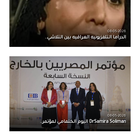
08-05-2026
الدراما التلفزيونيه العراقيه بين التلاشي..
08-05-2026
DrSamira Soliman اليوم الختمامي لمؤتمر..