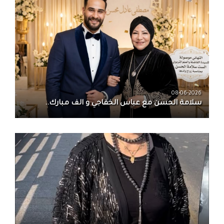
08-06-2026
سلامة الحسن‏ مع ‏عباس الخفاجي‏ و‏ الف مبارك..