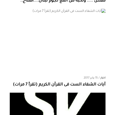
معكن ..... ونخبة من المع نجوم لبنان....افتتاح..
اخبار
/
15 يناير 2017
آيات الشفاء الست فى القرآن الكريم (تقرأ 7 مرات)