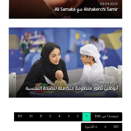
08-04-2026
08-04-2026
أبوظبي تُطور منظومة متكاملة للصحة النفسية
صفحة 1 من 690
1
2
3
4
5
11
51
101
501
»
» الأخيرة