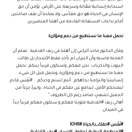
استجابة إنسانية فعّالة وسريعة على الأرض. نؤمن أن حق
الإنسان في الحياة هو حق مقدّس، ولا يمكننا أن نقف صامتين
أمام نداءات الاستغاثة القادمة من أهلنا المتضررين.
نحمل معنا ما نستطيع من دعم ومؤازرة
وقال الدكتور ماجد الركبي إلى أهلنا في ريف اللاذقية : نعلم أن
المحنة قاسية وأن النيران لم تأخذ فقط الأشجار بل طالت
البيوت والذكريات. نحن معكم، وسنكون قريباً بينكم. نحمل
معنا ما نستطيع من دعم ومؤازرة، ونحمل قبل كل شيء
إنسانيتنا والتزامنا تجاهكم . أنتم لستم وحدكم … #نَفَس قادم
ليمنحكم الأمل، ليدافع عن حقكم في الحياة ، وليردّ جزءاً من
الجميل لشعبٍ صامد رغم كل الظروف "
أهالي ريف #اللاذقية قلوبنا معكم و سنكون معكم قريباً جداً
في الميدان .
#نَفَس #حقك_بالحياة #IOHR