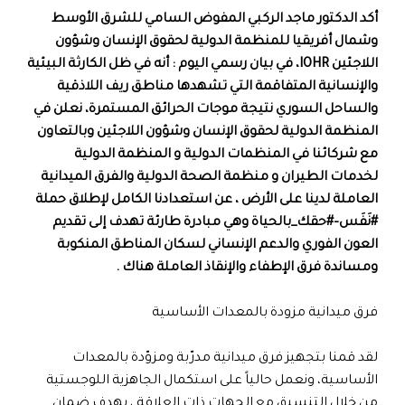
أكد الدكتور ماجد الركبي المفوض السامي للشرق الأوسط
وشمال أفريقيا للمنظمة الدولية لحقوق الإنسان وشؤون
اللاجئين IOHR، في بيان رسمي اليوم : أنه في ظل الكارثة البيئية
والإنسانية المتفاقمة التي تشهدها مناطق ريف اللاذقية
والساحل السوري نتيجة موجات الحرائق المستمرة، نعلن في
المنظمة الدولية لحقوق الإنسان وشؤون اللاجئين وبالتعاون
مع شركائنا في المنظمات الدولية و المنظمة الدولية
لخدمات الطيران و منظمة الصحة الدولية والفرق الميدانية
العاملة لدينا على الأرض ، عن استعدادنا الكامل لإطلاق حملة
#نَفَس–#حقك_بالحياة وهي مبادرة طارئة تهدف إلى تقديم
العون الفوري والدعم الإنساني لسكان المناطق المنكوبة
ومساندة فرق الإطفاء والإنقاذ العاملة هناك .
فرق ميدانية مزودة بالمعدات الأساسية
لقد قمنا بتجهيز فرق ميدانية مدرّبة ومزوّدة بالمعدات
الأساسية، ونعمل حالياً على استكمال الجاهزية اللوجستية
من خلال التنسيق مع الجهات ذات العلاقة ، بهدف ضمان