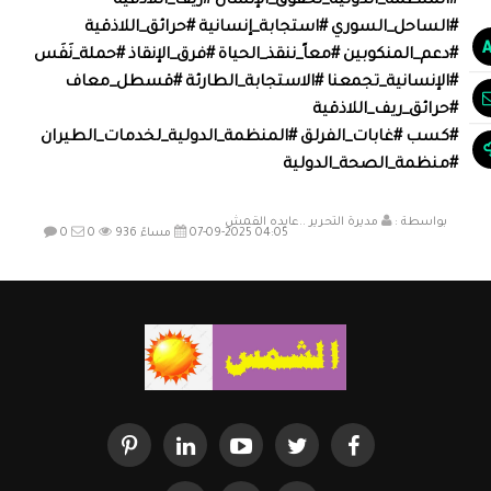
#المنظمة_الدولية_لحقوق_الإنسان #ريف_اللاذقية
#الساحل_السوري #استجابة_إنسانية #حرائق_اللاذقية
#دعم_المنكوبين #معاً_ننقذ_الحياة #فرق_الإنقاذ #حملة_نَفَس
#الإنسانية_تجمعنا #الاستجابة_الطارئة #قسطل_معاف
#حرائق_ريف_اللاذقية
#كسب #غابات_الفرلق #المنظمة_الدولية_لخدمات_الطيران
#منظمة_الصحة_الدولية
بواسطة :
مديرة التحرير ..عايده القمش
07-09-2025 04:05 مساءً
936
0
0