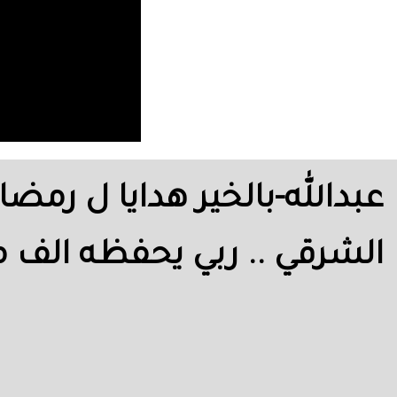
عبدالله-بالخير هدايا ل رم
الشرقي .. ربي يحفظه الف