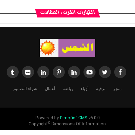
اختيارات القراء : المقالات
متجر
ترفيه
أزياء
رياضة
أعمال
شراء التصميم
Powered by
Dimofinf CMS
v5.0.0
©
Copyright
Dimensions Of Information.
وتبث لصالح الاخرين لاغراض التبادل الثقافي والانساني والتعارف بين الشعوب اد