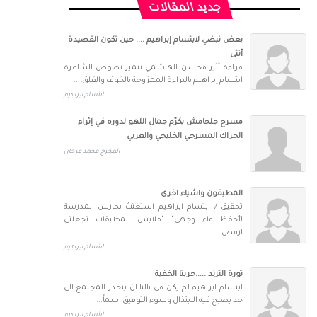
جديد المقالات
بعض نبضي لابتسام إبراهيم .... حين تكون القصيدة
أنثى
قراءة أثير محسن الهاشمي تتميز نصوص الشاعرة
ابتسام إبراهيم بالبراءة الممزوجة بالخوف والقلق،...
ابتسام ابراهيم
مسرح جلجامش يكرّم جمال اللهو لدوره في إثراء
الحراك المسرحي الخليجي والعربي
المخرج محمد فرحان
المطبقون واشياء اخرى
تحقيق / ابتسام ابراهيم استعنتُ بحارس المدرسة
لأحفظ ماء وجهي" "ملابس المطبقات تجعلني
ارفض...
ابتسام ابراهيم
ثورة الترند .....حربنا الخفية
ابتسام ابراهيم لم يكن في بالنا ان ينحدر المجتمع الى
حد يصبح فيه الابتذال وسوء التوفيق اسماً...
ابتسام ابراهيم