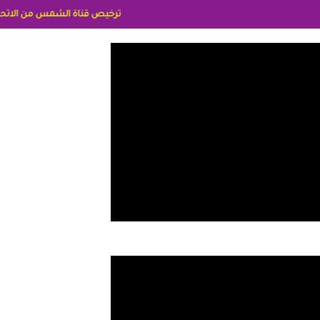
ترخيص قناة الشمس من الاتحاد الاوربي برقم 8025169734/61 IDeellLA مدراء المكاتب رنا وهبه الاعلاميه امل بكير جمهورية مصر ليبيا ريم عبدلي امريكا د سهام البياتي العراق الاعلاميه هند ا