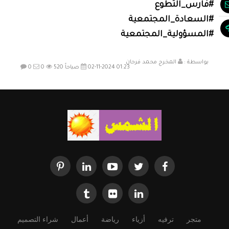
بواسطة :
المخرج محمد فرحان
02-11-2024 01:23 صباحاً
520
0
0
متجر
ترفيه
أزياء
رياضة
أعمال
شراء التصميم