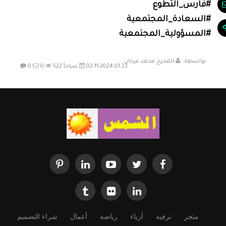
بواسطة :
المخرج محمد فرحان
02-11-2024 01:23 صباحاً
522
0
0
متجر
ترفيه
أزياء
رياضة
أعمال
شراء التصميم