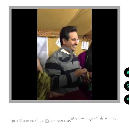
بواسطة :
المخرج محمد فرحان
12-11-2021 11:45 صباحاً
907
0
0