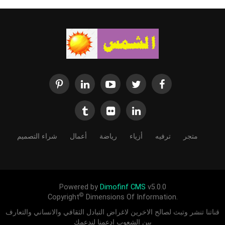
متجر
ترفيه
أزياء
رياضة
أعمال
شراء التصميم
Powered by
Dimofinf CMS
v5.0.0
©
Copyright
Dimensions Of Information.
قناتنا تنشر وتبث لصالح الاخرين لاغراض التبادل الثقافي والانساني والتعارف
بين الشعوب ادعمنا لندعمك