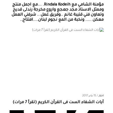
مؤمنة الشامي‏ مع ‏‎Rindala Kodeih‎‏. ...مع اجمل منتج
وممثل الاستاذ مجد جعجع واروع مخرجة رندلى قديح
وتعاون فني قتيبة غانم ..وفريق عمل .. شرفني العمل
معكن ..... ونخبة من المع نجوم لبنان....افتتاح..
اخبار
/
15 يناير 2017
آيات الشفاء الست فى القرآن الكريم (تقرأ 7 مرات)