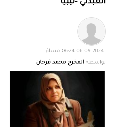
العبدلي -ليبيا
06-09-2024 06:24 مساءً
بواسطة
المخرج محمد فرحان