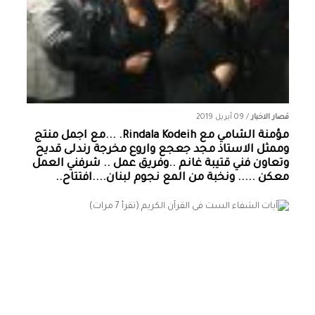
قصار الاخبار
/
09 أبريل 2019
مؤمنة الشامي‏ مع ‏‎Rindala Kodeih‎‏. ...مع اجمل منتج
وممثل الاستاذ مجد جعجع واروع مخرجة رندلى قديح
وتعاون فني قتيبة غانم ..وفريق عمل .. شرفني العمل
معكن ..... ونخبة من المع نجوم لبنان....افتتاح..