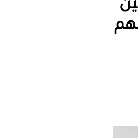
ين
نهم