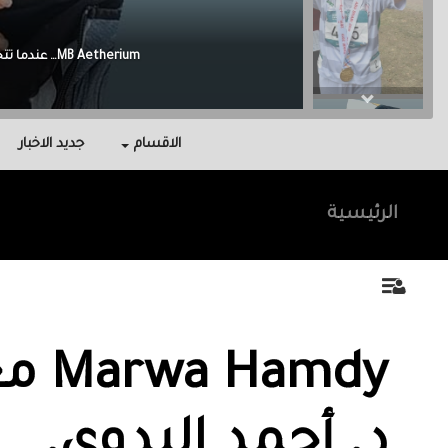
Malak Berri وراء كل نجاح عائلة آمنت بي، واحتوتني، وكانت سندي في أصعب اللحظات.
الاقسام
جديد الاخبار
الرئيسية
rwa Hamdy‎
‏د. أحمد البدوي‏.