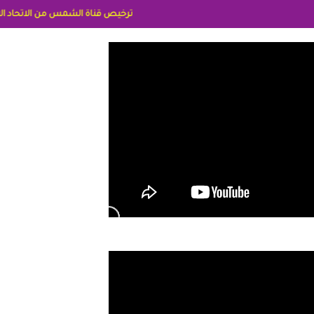
ترخيص قناة الشمس من الاتحاد الاوربي برقم 8025169734/61 IDeellLA مدراء المكاتب رنا وهبه الاعلاميه امل بكير جمهورية مصر ليبيا ريم عبدلي امريكا د سهام البياتي العراق الاعلاميه هند احمد الامارات الاعلاميه عايده القمش لسعوديه