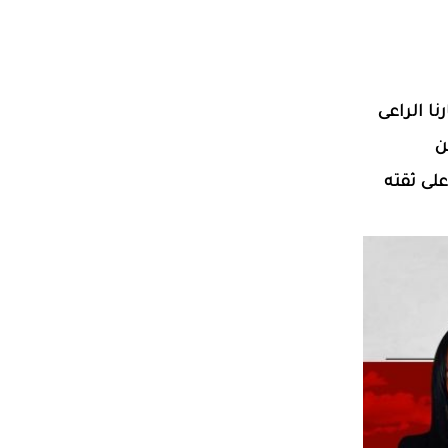
 فى اختيارنا الراعى
ن
لى ثقته