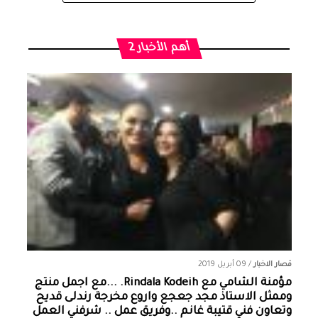
أهم الأخبار 2
قصار الاخبار
/
09 أبريل 2019
مؤمنة الشامي‏ مع ‏‎Rindala Kodeih‎‏. ...مع اجمل منتج
وممثل الاستاذ مجد جعجع واروع مخرجة رندلى قديح
وتعاون فني قتيبة غانم ..وفريق عمل .. شرفني العمل