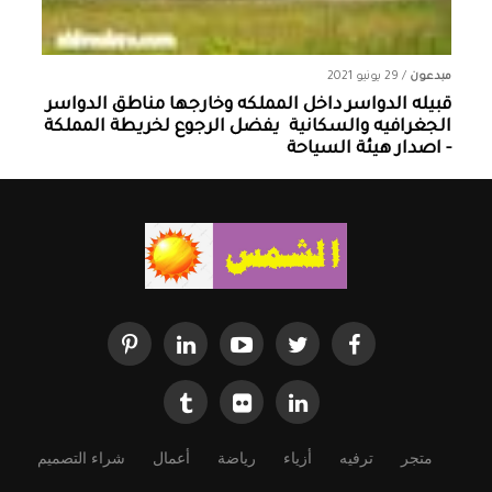
مبدعون
/
29 يونيو 2021
قبيله الدواسر داخل المملكه وخارجها ‏مناطق الدواسر
الجغرافيه والسكانية ‏ يفضل الرجوع لخريطة المملكة
- اصدار هيئة السياحة
متجر
ترفيه
أزياء
رياضة
أعمال
شراء التصميم